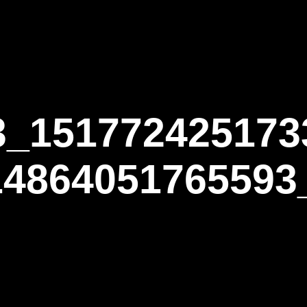
ΑΡΧΙΚΗ
Η ΤΟΞΟΒΟΛΙΑ
ΑΣΤ Α
3_151772425173
14864051765593