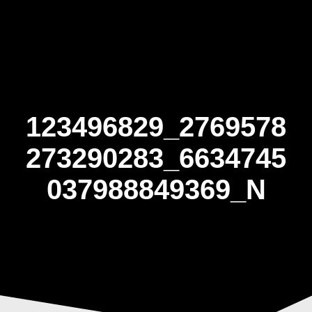
Skip
to
content
123496829_2769578
273290283_6634745
037988849369_N