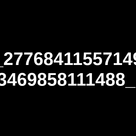
ΑΡΧΙΚΗ
Η ΤΟΞΟΒΟΛΙΑ
ΑΣΤ Α
_2776841155714
3469858111488