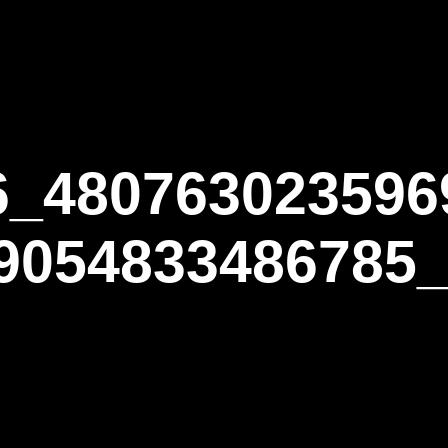
ΑΡΧΙΚΗ
Η ΤΟΞΟΒΟΛΙΑ
ΑΣΤ Α
6_480763023596
9054833486785