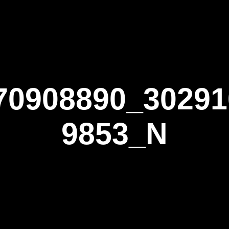
ΑΡΧΙΚΗ
Η ΤΟΞΟΒΟΛΙΑ
ΑΣΤ Α
70908890_30291
9853_N