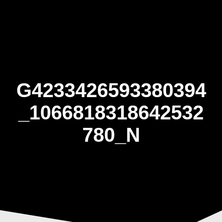
Skip
to
content
G4233426593380394
_1066818318642532
780_N