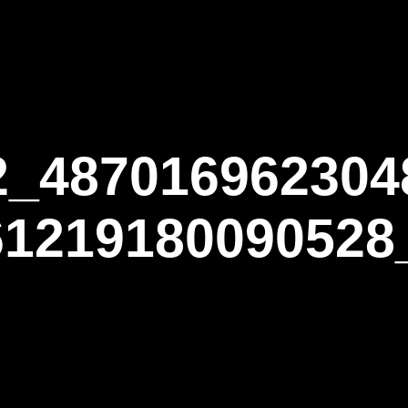
ΑΡΧΙΚΗ
Η ΤΟΞΟΒΟΛΙΑ
ΑΣΤ Α
2_487016962304
61219180090528