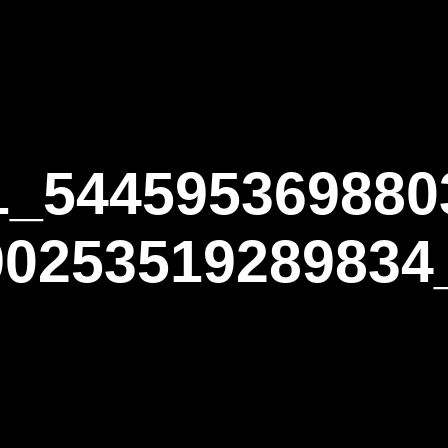
ΑΡΧΙΚΗ
Η ΤΟΞΟΒΟΛΙΑ
ΑΣΤ Α
1_544595369880
90253519289834