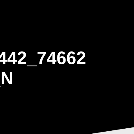
ΒΑΡΙΣ
GALLERY
ΕΝΗΜΕΡΩΣΗ
ΠΡΟΓΡΑΜΜΑ ΕΟΤ
442_74662
_N