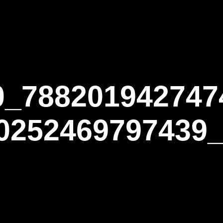
ΑΡΧΙΚΗ
Η ΤΟΞΟΒΟΛΙΑ
ΑΣΤ Α
0_788201942747
0252469797439