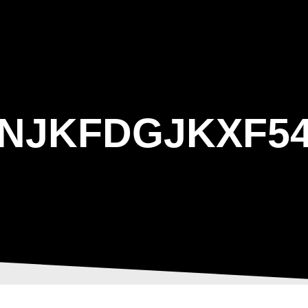
ΑΡΧΙΚΗ
Η ΤΟΞΟΒΟΛΙΑ
ΑΣΤ Α
NJKFDGJKXF54