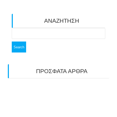
ΑΝΑΖΗΤΗΣΗ
Search
for:
ΠΡΟΣΦΑΤΑ ΑΡΘΡΑ
ΑΣΤ ΑΒΑΡΙΣ | ΑΠΟΛΟΓΙΣΜΟΣ
ΠΡΩΤΑΘΛΗΜΑΤΩΝ ΑΝΟΙΧΤΟΥ ΧΩΡΟΥ &
ΚΥΠΕΛΛΟΥ 2026
11/07/2026
ΠΑΝΕΛΛΑΔΙΚΟΣ ΑΓΩΝΑΣ ΤΟΞΟΒΟΛΙΑΣ ΣΤΗ
ΝΙΚΑΙΑ 6-7 ΙΟΥΝΙΟΥ 2026: ΤΟ ΕΤΗΣΙΟ