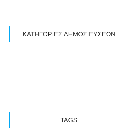
February 2019
(1)
ΚΑΤΗΓΟΡΙΕΣ ΔΗΜΟΣΙΕΥΣΕΩΝ
Uncategorized
(2)
ΑΝΑΚΟΙΝΩΣΕΙΣ "ΑΒΑΡΙΣ"
(104)
ΑΠΟΤΕΛΕΣΜΑΤΑ ΑΓΩΝΩΝ ΤΟΞΟΒΟΛΙΑΣ
(98)
ΕΙΔΗΣΕΙΣ ΤΟΞΟΒΟΛΙΑΣ
(80)
ΠΡΟΣΕΧΕΙΣ ΔΙΟΡΓΑΝΩΣΕΙΣ
(10)
TAGS