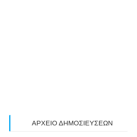
ΝΕΑ ΔΩΡΕΑΝ ΣΕΜΙΝΑΡΙΑ ΤΟΞΟΒΟΛΙΑΣ
ΑΝΗΛΙΚΩΝ & ΕΝΗΛΙΚΩΝ ΑΠΟ ΤΟΝ ΑΣΤ
ΑΒΑΡΙΣ | ΝΟΕΜΒΡΙΟΣ-ΔΕΚΕΜΒΡΙΟΣ 2025
25/10/2025
ΜΕ ΜΕΓΑΛΗ ΣΥΜΜΕΤΟΧΗ & ΑΠΟΛΥΤΗ
ΕΠΙΤΥΧΙΑ ΟΛΟΚΛΗΡΩΘΗΚΕ Ο 3-ΟΣ
ΠΑΝΕΛΛΑΔΙΚΟΣ ΑΓΩΝΑΣ ΤΟΞΟΒΟΛΙΑΣ
ΠΕΔΙΟΥ (FIELD) ΣΤΟΝ ΚΟΡΥΔΑΛΛΟ –
ΑΠΟΤΕΛΕΣΜΑΤΑ (19/10/2025)
24/10/2025
O ΤΡΙΤΟΣ ΠΑΝΕΛΛΑΔΙΚΟΣ ΑΓΩΝΑΣ
ΤΟΞΟΒΟΛΙΑΣ ΠΕΔΙΟΥ (FIELD ARCHERY)
ΠΛΗΣΙΑΖΕΙ…
22/09/2025
ΑΡΧΕΙΟ ΔΗΜΟΣΙΕΥΣΕΩΝ