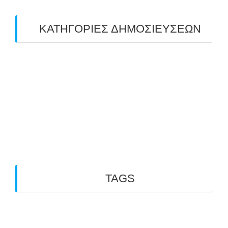
ΚΑΤΗΓΟΡΙΕΣ ΔΗΜΟΣΙΕΥΣΕΩΝ
Uncategorized
(2)
ΑΝΑΚΟΙΝΩΣΕΙΣ "ΑΒΑΡΙΣ"
(104)
ΑΠΟΤΕΛΕΣΜΑΤΑ ΑΓΩΝΩΝ ΤΟΞΟΒΟΛΙΑΣ
(98)
ΕΙΔΗΣΕΙΣ ΤΟΞΟΒΟΛΙΑΣ
(80)
ΠΡΟΣΕΧΕΙΣ ΔΙΟΡΓΑΝΩΣΕΙΣ
(10)
TAGS
3D ARCHERY
ARKTOS
GO PHYSIO LABORATORY
OUTDOOR
INDOOR ARCHERY