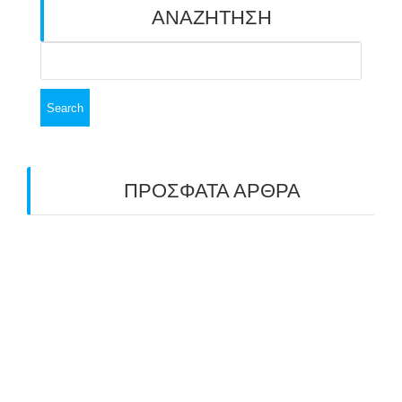
ΑΝΑΖΗΤΗΣΗ
Search
for:
ΠΡΟΣΦΑΤΑ ΑΡΘΡΑ
ΑΣΤ ΑΒΑΡΙΣ | ΑΠΟΛΟΓΙΣΜΟΣ
ΠΡΩΤΑΘΛΗΜΑΤΩΝ ΑΝΟΙΧΤΟΥ ΧΩΡΟΥ &
ΚΥΠΕΛΛΟΥ 2026
11/07/2026
ΠΑΝΕΛΛΑΔΙΚΟΣ ΑΓΩΝΑΣ ΤΟΞΟΒΟΛΙΑΣ ΣΤΗ
ΝΙΚΑΙΑ 6-7 ΙΟΥΝΙΟΥ 2026: ΤΟ ΕΤΗΣΙΟ
ΡΑΝΤΕΒΟΥ ΠΟΥ ΕΓΙΝΕ ΘΕΣΜΟΣ
22/06/2026
ΠΑΝΑΕΛΛΑΔΙΚΟΣ ΑΓΩΝΑΣ ΤΟΞΟΒΟΛΙΑΣ ΣΤΟ