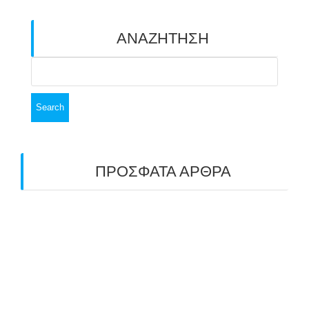
ΑΝΑΖΗΤΗΣΗ
Search
for:
ΠΡΟΣΦΑΤΑ ΑΡΘΡΑ
ΑΣΤ ΑΒΑΡΙΣ | ΑΠΟΛΟΓΙΣΜΟΣ
ΠΡΩΤΑΘΛΗΜΑΤΩΝ ΑΝΟΙΧΤΟΥ ΧΩΡΟΥ &
ΚΥΠΕΛΛΟΥ 2026
11/07/2026
ΠΑΝΕΛΛΑΔΙΚΟΣ ΑΓΩΝΑΣ ΤΟΞΟΒΟΛΙΑΣ ΣΤΗ
ΝΙΚΑΙΑ 6-7 ΙΟΥΝΙΟΥ 2026: ΤΟ ΕΤΗΣΙΟ
ΡΑΝΤΕΒΟΥ ΠΟΥ ΕΓΙΝΕ ΘΕΣΜΟΣ
22/06/2026