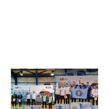
Αυγουστόγλου Ευριπίδη, Κατσαϊτη
Παναγιώτη, Παπαδοπούλου Δήμητρα
και Τσιορμπατζή Ιωάννη για την
αμέριστη συμβολή τους στις
επιτυχίες της ομάδας μας.
Ακολουθεί φωτογραφικό υλικό από τις
απονομές: