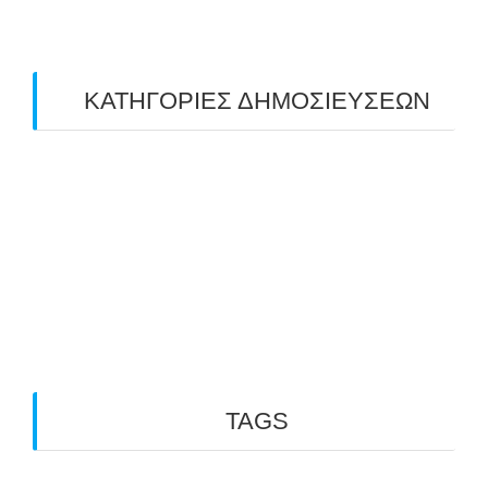
February 2019
(1)
ΚΑΤΗΓΟΡΙΕΣ ΔΗΜΟΣΙΕΥΣΕΩΝ
Uncategorized
(2)
ΑΝΑΚΟΙΝΩΣΕΙΣ "ΑΒΑΡΙΣ"
(104)
ΑΠΟΤΕΛΕΣΜΑΤΑ ΑΓΩΝΩΝ ΤΟΞΟΒΟΛΙΑΣ
(98)
ΕΙΔΗΣΕΙΣ ΤΟΞΟΒΟΛΙΑΣ
(80)
ΠΡΟΣΕΧΕΙΣ ΔΙΟΡΓΑΝΩΣΕΙΣ
(10)
TAGS
3D ARCHERY
ARKTOS
GO PHYSIO LABORATORY