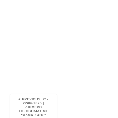
DSC_3987
Post
avaris
06/07/2025
0
navigation
PREVIOUS
PREVIOUS:
21-
POST:
22/06/2025 |
ΔΙΗΜΕΡΟ
ΤΟΞΟΒΟΛΙΑΣ ΜΕ
“ΑΛΜΑ ΖΩΗΣ”