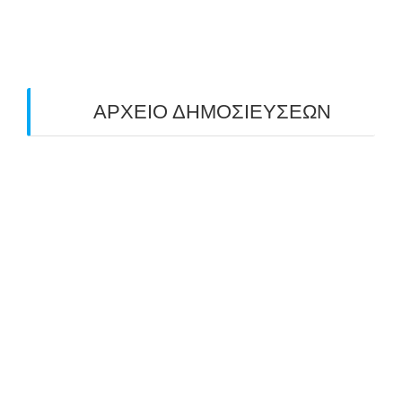
ΤΟΞΟΒΟΛΙΑΣ ΠΕΔΙΟΥ (FIELD ARCHERY)
ΠΛΗΣΙΑΖΕΙ…
22/09/2025
ΑΡΧΕΙΟ ΔΗΜΟΣΙΕΥΣΕΩΝ
July 2026
(1)
June 2026
(1)
May 2026
(1)
April 2026
(1)
March 2026
(1)
February 2026
(1)
November 2025
(1)
October 2025
(2)