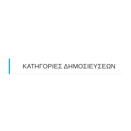
May 2019
(4)
April 2019
(4)
March 2019
(4)
February 2019
(1)
ΚΑΤΗΓΟΡΙΕΣ ΔΗΜΟΣΙΕΥΣΕΩΝ
Uncategorized
(2)
ΑΝΑΚΟΙΝΩΣΕΙΣ "ΑΒΑΡΙΣ"
(104)
ΑΠΟΤΕΛΕΣΜΑΤΑ ΑΓΩΝΩΝ ΤΟΞΟΒΟΛΙΑΣ
(98)
ΕΙΔΗΣΕΙΣ ΤΟΞΟΒΟΛΙΑΣ
(80)
ΠΡΟΣΕΧΕΙΣ ΔΙΟΡΓΑΝΩΣΕΙΣ
(10)