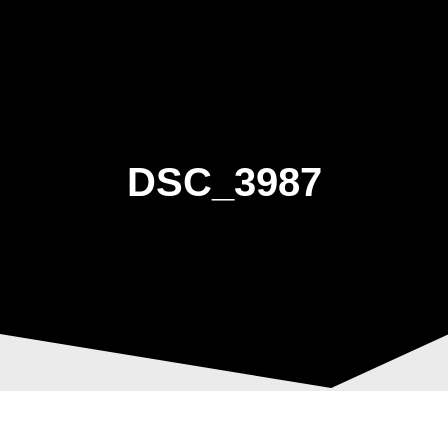
Skip
to
content
DSC_3987