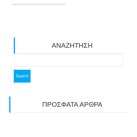
ΑΝΑΖΗΤΗΣΗ
Search
for:
ΠΡΟΣΦΑΤΑ ΑΡΘΡΑ
ΑΣΤ ΑΒΑΡΙΣ | ΑΠΟΛΟΓΙΣΜΟΣ
ΠΡΩΤΑΘΛΗΜΑΤΩΝ ΑΝΟΙΧΤΟΥ ΧΩΡΟΥ &
ΚΥΠΕΛΛΟΥ 2026
11/07/2026