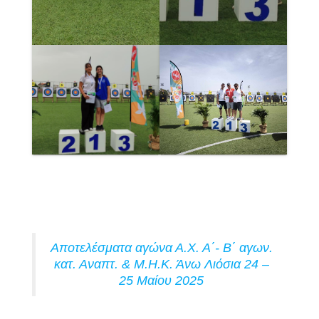
Αποτελέσματα αγώνα Α.Χ. Α΄- Β΄ αγων.
κατ. Αναπτ. & Μ.Η.Κ. Άνω Λιόσια 24 –
25 Μαίου 2025
324