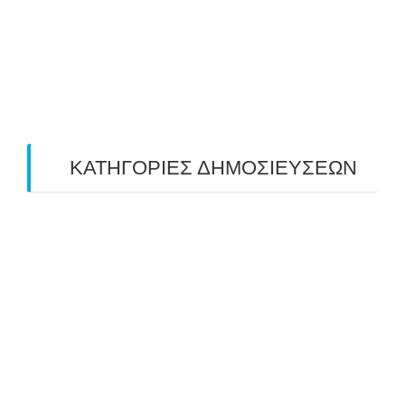
April 2019
(4)
March 2019
(4)
February 2019
(1)
ΚΑΤΗΓΟΡΙΕΣ ΔΗΜΟΣΙΕΥΣΕΩΝ
Uncategorized
(2)
ΑΝΑΚΟΙΝΩΣΕΙΣ "ΑΒΑΡΙΣ"
(104)
ΑΠΟΤΕΛΕΣΜΑΤΑ ΑΓΩΝΩΝ ΤΟΞΟΒΟΛΙΑΣ
(98)
ΕΙΔΗΣΕΙΣ ΤΟΞΟΒΟΛΙΑΣ
(80)
ΠΡΟΣΕΧΕΙΣ ΔΙΟΡΓΑΝΩΣΕΙΣ
(10)