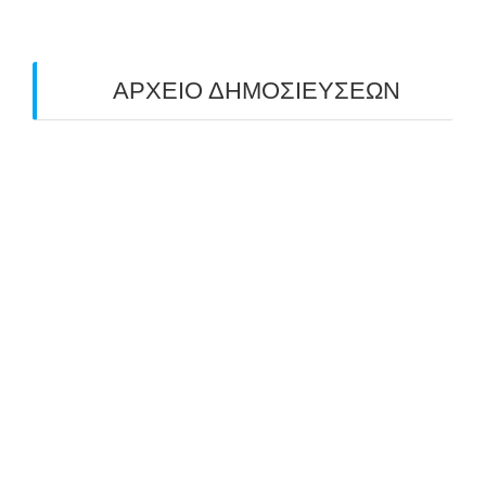
ΑΡΧΕΙΟ ΔΗΜΟΣΙΕΥΣΕΩΝ
July 2026
(1)
June 2026
(1)
May 2026
(1)
April 2026
(1)
March 2026
(1)
February 2026
(1)
November 2025
(1)
October 2025
(2)
September 2025
(1)