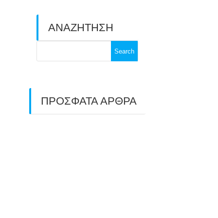
ΑΝΑΖΗΤΗΣΗ
Search
for:
ΠΡΟΣΦΑΤΑ ΑΡΘΡΑ
ΑΣΤ ΑΒΑΡΙΣ |
ΑΠΟΛΟΓΙΣΜΟΣ
ΠΡΩΤΑΘΛΗΜΑΤΩΝ
ΑΝΟΙΧΤΟΥ ΧΩΡΟΥ &
ΚΥΠΕΛΛΟΥ 2026
11/07/2026
ΠΑΝΕΛΛΑΔΙΚΟΣ ΑΓΩΝΑΣ
ΤΟΞΟΒΟΛΙΑΣ ΣΤΗ