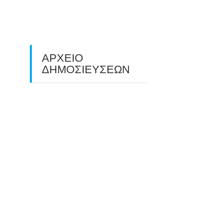
ΠΕΔΙΟΥ (FIELD ARCHERY)
ΠΛΗΣΙΑΖΕΙ…
22/09/2025
ΑΡΧΕΙΟ
ΔΗΜΟΣΙΕΥΣΕΩΝ
July 2026
(1)
June 2026
(1)
May 2026
(1)
April 2026
(1)
March 2026
(1)
February 2026
(1)
November 2025
(1)