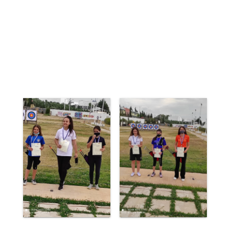
ολυμπιακού τόξου Πανκορασίδων με
επίδοση
624
ενώ στην αντίστοιχη
κατηγορία των Κορασίδων η
Αλεξάνδρα Σωτηροπούλου
κατέκτησε
τη
2η θέση
πετυχαίνοντας ατομικό
ρεκόρ στους
600
πόντους.