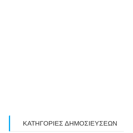
October 2019
(8)
September 2019
(1)
August 2019
(2)
July 2019
(4)
June 2019
(2)
May 2019
(4)
April 2019
(4)
March 2019
(4)
February 2019
(1)
ΚΑΤΗΓΟΡΙΕΣ ΔΗΜΟΣΙΕΥΣΕΩΝ