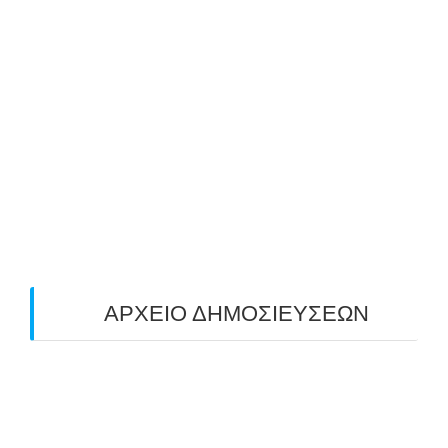
25/10/2025
ΜΕ ΜΕΓΑΛΗ ΣΥΜΜΕΤΟΧΗ & ΑΠΟΛΥΤΗ
ΕΠΙΤΥΧΙΑ ΟΛΟΚΛΗΡΩΘΗΚΕ Ο 3-ΟΣ
ΠΑΝΕΛΛΑΔΙΚΟΣ ΑΓΩΝΑΣ ΤΟΞΟΒΟΛΙΑΣ
ΠΕΔΙΟΥ (FIELD) ΣΤΟΝ ΚΟΡΥΔΑΛΛΟ –
ΑΠΟΤΕΛΕΣΜΑΤΑ (19/10/2025)
24/10/2025
O ΤΡΙΤΟΣ ΠΑΝΕΛΛΑΔΙΚΟΣ ΑΓΩΝΑΣ
ΤΟΞΟΒΟΛΙΑΣ ΠΕΔΙΟΥ (FIELD ARCHERY)
ΠΛΗΣΙΑΖΕΙ…
22/09/2025
ΑΡΧΕΙΟ ΔΗΜΟΣΙΕΥΣΕΩΝ
July 2026
(1)
June 2026
(1)
May 2026
(1)