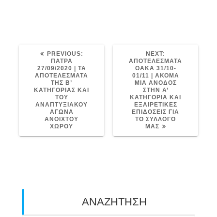
o
er
p
k
d
e
OUTDOOR ARCHERY
ΑΒΑΡΙΣ
k
ΕΛΛΗΝΙΚΗ ΟΜΟΣΠΟΝΔΙΑ ΤΟΞΟΒΟΛΙΑΣ
PREVIOUS
NEXT
PREVIOUS:
NEXT:
POST:
POST:
ΠΑΤΡΑ
ΑΠΟΤΕΛΕΣΜΑΤΑ
27/09/2020 | ΤΑ
ΟΑΚΑ 31/10-
ΑΠΟΤΕΛΕΣΜΑΤΑ
01/11 | ΑΚΟΜΑ
ΤΗΣ Β’
ΜΙΑ ΑΝΟΔΟΣ
ΚΑΤΗΓΟΡΙΑΣ ΚΑΙ
ΣΤΗΝ Α’
ΤΟΥ
ΚΑΤΗΓΟΡΙΑ ΚΑΙ
ΑΝΑΠΤΥΞΙΑΚΟΥ
ΕΞΑΙΡΕΤΙΚΕΣ
ΑΓΩΝΑ
ΕΠΙΔΟΣΕΙΣ ΓΙΑ
ΑΝΟΙΧΤΟΥ
ΤΟ ΣΥΛΛΟΓΟ
ΧΩΡΟΥ
ΜΑΣ
ΑΝΑΖΗΤΗΣΗ