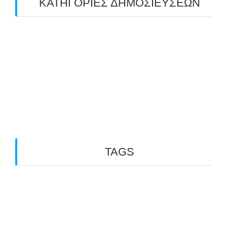
ΚΑΤΗΓΟΡΙΕΣ ΔΗΜΟΣΙΕΥΣΕΩΝ
Uncategorized
(2)
ΑΝΑΚΟΙΝΩΣΕΙΣ "ΑΒΑΡΙΣ"
(104)
ΑΠΟΤΕΛΕΣΜΑΤΑ ΑΓΩΝΩΝ ΤΟΞΟΒΟΛΙΑΣ
(98)
ΕΙΔΗΣΕΙΣ ΤΟΞΟΒΟΛΙΑΣ
(80)
ΠΡΟΣΕΧΕΙΣ ΔΙΟΡΓΑΝΩΣΕΙΣ
(10)
TAGS
3D ARCHERY
ARKTOS
GO PHYSIO LABORATORY
OUTDOOR
INDOOR ARCHERY
ΑΒΑΡΙΣ
ARCHERY
TFG
PARA ARCHERY