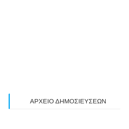
ΑΒΑΡΙΣ | ΝΟΕΜΒΡΙΟΣ-ΔΕΚΕΜΒΡΙΟΣ 2025
25/10/2025
ΜΕ ΜΕΓΑΛΗ ΣΥΜΜΕΤΟΧΗ & ΑΠΟΛΥΤΗ
ΕΠΙΤΥΧΙΑ ΟΛΟΚΛΗΡΩΘΗΚΕ Ο 3-ΟΣ
ΠΑΝΕΛΛΑΔΙΚΟΣ ΑΓΩΝΑΣ ΤΟΞΟΒΟΛΙΑΣ
ΠΕΔΙΟΥ (FIELD) ΣΤΟΝ ΚΟΡΥΔΑΛΛΟ –
ΑΠΟΤΕΛΕΣΜΑΤΑ (19/10/2025)
24/10/2025
O ΤΡΙΤΟΣ ΠΑΝΕΛΛΑΔΙΚΟΣ ΑΓΩΝΑΣ
ΤΟΞΟΒΟΛΙΑΣ ΠΕΔΙΟΥ (FIELD ARCHERY)
ΠΛΗΣΙΑΖΕΙ…
22/09/2025
ΑΡΧΕΙΟ ΔΗΜΟΣΙΕΥΣΕΩΝ
July 2026
(1)
June 2026
(1)