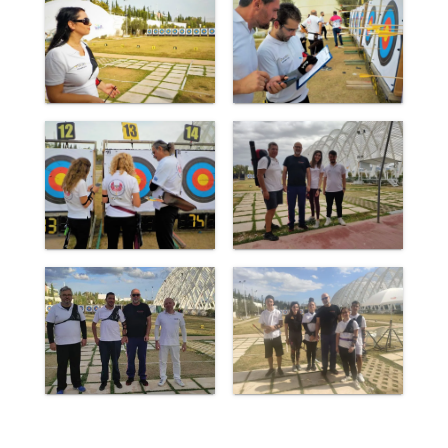
Photos: Όλγα Βιτούλα, Ευγενία Μεταξά,
Ελληνική Ομοσπονδία Τοξοβολίας