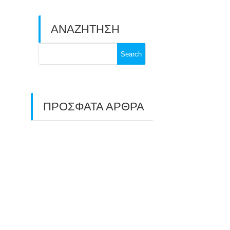
ΑΝΑΖΗΤΗΣΗ
Search
for:
ΠΡΟΣΦΑΤΑ ΑΡΘΡΑ
ΑΣΤ ΑΒΑΡΙΣ |
ΑΠΟΛΟΓΙΣΜΟΣ
ΠΡΩΤΑΘΛΗΜΑΤΩΝ
ΑΝΟΙΧΤΟΥ ΧΩΡΟΥ &
ΚΥΠΕΛΛΟΥ 2026
11/07/2026
ΠΑΝΕΛΛΑΔΙΚΟΣ ΑΓΩΝΑΣ
ΤΟΞΟΒΟΛΙΑΣ ΣΤΗ