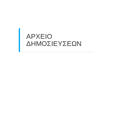
ΠΕΔΙΟΥ (FIELD ARCHERY)
ΠΛΗΣΙΑΖΕΙ…
22/09/2025
ΑΡΧΕΙΟ
ΔΗΜΟΣΙΕΥΣΕΩΝ
July 2026
(1)
June 2026
(1)
May 2026
(1)
April 2026
(1)
March 2026
(1)
February 2026
(1)
November 2025
(1)