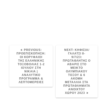
r
r
e
t
ΠΡΩΤΟΥΣ ΠΑΝΕΛΛΑΔΙΚΟΥΣ ΑΓΩΝΕΣ
ΤΟΞΟΒΟΛΙΑΣ ΣΤΗ ΝΙΚΑΙΑ | ΠΡΟΚΗΡΥΞΗ
d
& ΛΕΠΤΟΜΕΡΕΙΕΣ
OUTDOOR ARCHERY
ΑΒΑΡΙΣ
ΕΛΛΗΝΙΚΗ ΟΜΟΣΠΟΝΔΙΑ ΤΟΞΟΒΟΛΙΑΣ
PREVIOUS
NEXT
PREVIOUS:
NEXT:
ΚΗΦΙΣΙΑ/
POST:
POST:
ΠΡΟΕΠΙΣΚΟΠΗΣΗ:
ΓΑΛΑΤΣΙ 8-
ΟΙ ΚΟΡΥΦΑΙΟΙ
9/7/23:
ΤΗΣ ΕΛΛΗΝΙΚΗΣ
ΠΡΩΤΑΘΛΗΤΗΣ Ο
ΤΟΞΟΒΟΛΙΑΣ 1-2
ΑΒΑΡΙΣ ΣΤΟ
ΙΟΥΛΙΟΥ ΣΤΗ
ΜΕΙΚΤΟ
ΝΙΚΑΙΑ |
ΟΛΥΜΠΙΑΚΟΥ
ΑΝΑΛΥΤΙΚΟ
ΤΟΞΟΥ & 6
ΠΡΟΓΡΑΜΜΑ &
ΑΚΟΜΗ
ΛΕΠΤΟΜΕΡΕΙΕΣ
ΜΕΤΑΛΛΙΑ ΣΤΑ
ΠΡΩΤΑΘΛΗΜΑΤΑ
ΑΝΟΙΧΤΟΥ
ΧΩΡΟΥ 2023