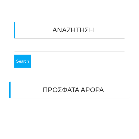
ΑΝΑΖΗΤΗΣΗ
Search
for:
ΠΡΟΣΦΑΤΑ ΑΡΘΡΑ
ΑΣΤ ΑΒΑΡΙΣ | ΑΠΟΛΟΓΙΣΜΟΣ
ΠΡΩΤΑΘΛΗΜΑΤΩΝ ΑΝΟΙΧΤΟΥ ΧΩΡΟΥ &
ΚΥΠΕΛΛΟΥ 2026
11/07/2026
ΠΑΝΕΛΛΑΔΙΚΟΣ ΑΓΩΝΑΣ ΤΟΞΟΒΟΛΙΑΣ ΣΤΗ
ΝΙΚΑΙΑ 6-7 ΙΟΥΝΙΟΥ 2026: ΤΟ ΕΤΗΣΙΟ