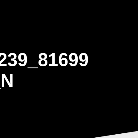
ΒΑΡΙΣ
GALLERY
ΕΝΗΜΕΡΩΣΗ
ΠΡΟΓΡΑΜΜΑ ΕΟΤ
239_81699
_N