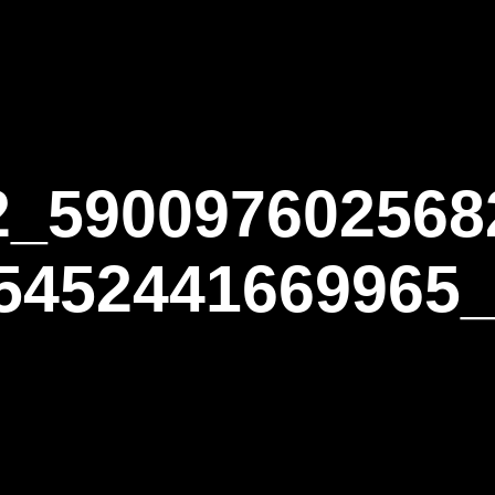
ΑΡΧΙΚΗ
Η ΤΟΞΟΒΟΛΙΑ
ΑΣΤ Α
2_590097602568
5452441669965