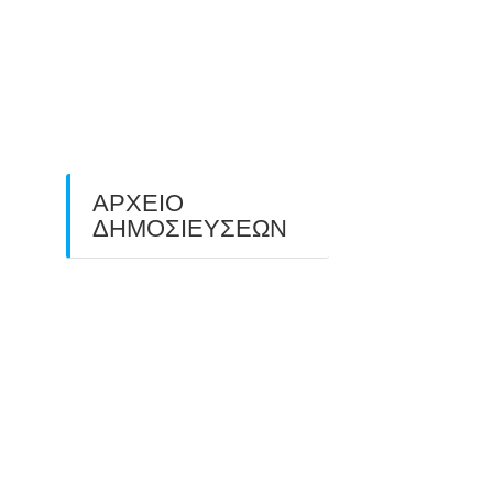
O ΤΡΙΤΟΣ ΠΑΝΕΛΛΑΔΙΚΟΣ
ΑΓΩΝΑΣ ΤΟΞΟΒΟΛΙΑΣ
ΠΕΔΙΟΥ (FIELD ARCHERY)
ΠΛΗΣΙΑΖΕΙ…
22/09/2025
ΑΡΧΕΙΟ
ΔΗΜΟΣΙΕΥΣΕΩΝ
July 2026
(1)
June 2026
(1)
May 2026
(1)
April 2026
(1)
March 2026
(1)