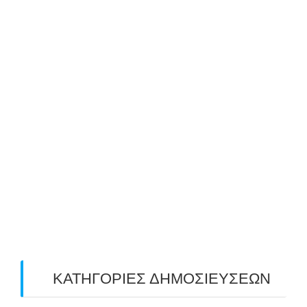
October 2019
(8)
September 2019
(1)
August 2019
(2)
July 2019
(4)
June 2019
(2)
May 2019
(4)
April 2019
(4)
March 2019
(4)
February 2019
(1)
ΚΑΤΗΓΟΡΙΕΣ ΔΗΜΟΣΙΕΥΣΕΩΝ