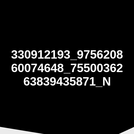
Skip
to
content
330912193_9756208
60074648_75500362
63839435871_N