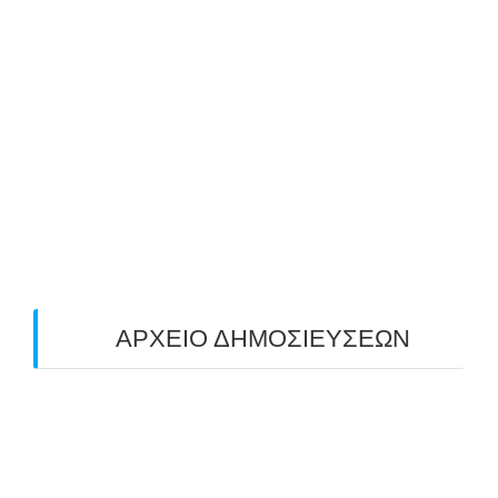
ΜΕ ΜΕΓΑΛΗ ΣΥΜΜΕΤΟΧΗ & ΑΠΟΛΥΤΗ
ΕΠΙΤΥΧΙΑ ΟΛΟΚΛΗΡΩΘΗΚΕ Ο 3-ΟΣ
ΠΑΝΕΛΛΑΔΙΚΟΣ ΑΓΩΝΑΣ ΤΟΞΟΒΟΛΙΑΣ
ΠΕΔΙΟΥ (FIELD) ΣΤΟΝ ΚΟΡΥΔΑΛΛΟ –
ΑΠΟΤΕΛΕΣΜΑΤΑ (19/10/2025)
24/10/2025
O ΤΡΙΤΟΣ ΠΑΝΕΛΛΑΔΙΚΟΣ ΑΓΩΝΑΣ
ΤΟΞΟΒΟΛΙΑΣ ΠΕΔΙΟΥ (FIELD ARCHERY)
ΠΛΗΣΙΑΖΕΙ…
22/09/2025
ΑΡΧΕΙΟ ΔΗΜΟΣΙΕΥΣΕΩΝ
July 2026
(1)
June 2026
(1)
May 2026
(1)