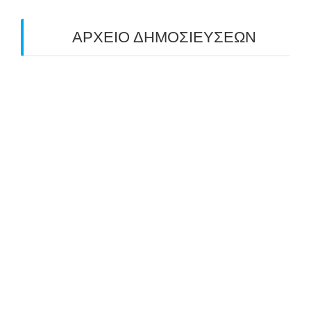
ΑΡΧΕΙΟ ΔΗΜΟΣΙΕΥΣΕΩΝ
July 2026
(1)
June 2026
(1)
May 2026
(1)
April 2026
(1)
March 2026
(1)
February 2026
(1)
November 2025
(1)
October 2025
(2)
September 2025
(1)