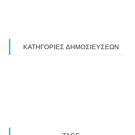
March 2019
(4)
February 2019
(1)
ΚΑΤΗΓΟΡΙΕΣ ΔΗΜΟΣΙΕΥΣΕΩΝ
Uncategorized
(2)
ΑΝΑΚΟΙΝΩΣΕΙΣ "ΑΒΑΡΙΣ"
(104)
ΑΠΟΤΕΛΕΣΜΑΤΑ ΑΓΩΝΩΝ ΤΟΞΟΒΟΛΙΑΣ
(98)
ΕΙΔΗΣΕΙΣ ΤΟΞΟΒΟΛΙΑΣ
(80)
ΠΡΟΣΕΧΕΙΣ ΔΙΟΡΓΑΝΩΣΕΙΣ
(10)