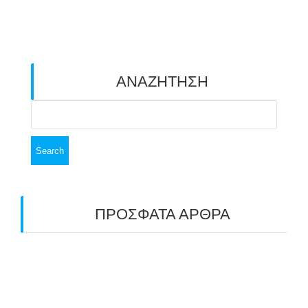
ΑΝΑΖΗΤΗΣΗ
Search
for:
ΠΡΟΣΦΑΤΑ ΑΡΘΡΑ
ΑΣΤ ΑΒΑΡΙΣ | ΑΠΟΛΟΓΙΣΜΟΣ
ΠΡΩΤΑΘΛΗΜΑΤΩΝ ΑΝΟΙΧΤΟΥ ΧΩΡΟΥ &
ΚΥΠΕΛΛΟΥ 2026
11/07/2026
ΠΑΝΕΛΛΑΔΙΚΟΣ ΑΓΩΝΑΣ ΤΟΞΟΒΟΛΙΑΣ ΣΤΗ