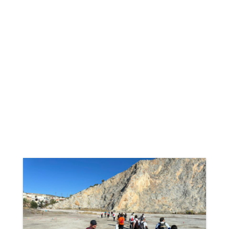
Σε ένα αγωνιστικό πεδίο
106
στρεμμάτων
και μια κυκλική διαδρομή
2,5 χιλιομέτρων
, οι τοξότριες & οι
τοξότες αναμετρήθηκαν με την
πρόκληση
24 στόχων
με
εναλλασσόμενες αποστάσεις και
διαφορετικού βαθμού δυσκολίας.