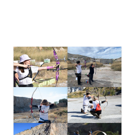
συντομότερο δυνατό.
Εμείς
δεσμευόμαστε γι΄ αυτό
.