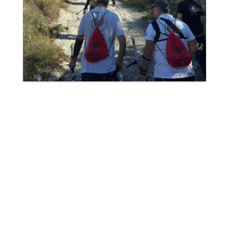
Τα θετικά σχόλια αθλητών και
παραγόντων, η ομαλή και απολύτως
ασφαλής διεκπεραίωση της διαδρομής
από όλους και σε πλήρη συμμόρφωση
με τους κανονισμούς της παγκόσμιας
ομοσπονδίας, ο ενθουσιασμός και τα
χαμόγελα είναι η παρακαταθήκη για την
επανάληψη ενός τέτοιου αγώνα το