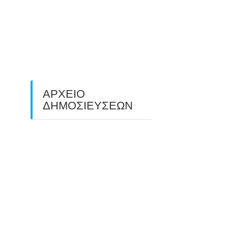
O ΤΡΙΤΟΣ ΠΑΝΕΛΛΑΔΙΚΟΣ
ΑΓΩΝΑΣ ΤΟΞΟΒΟΛΙΑΣ
ΠΕΔΙΟΥ (FIELD ARCHERY)
ΠΛΗΣΙΑΖΕΙ…
22/09/2025
ΑΡΧΕΙΟ
ΔΗΜΟΣΙΕΥΣΕΩΝ
July 2026
(1)
June 2026
(1)
May 2026
(1)
April 2026
(1)
March 2026
(1)