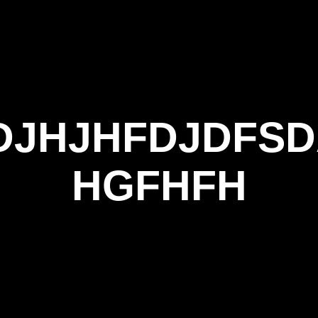
ΑΡΧΙΚΗ
Η ΤΟΞΟΒΟΛΙΑ
ΑΣΤ Α
DJHJHFDJDFS
HGFHFH