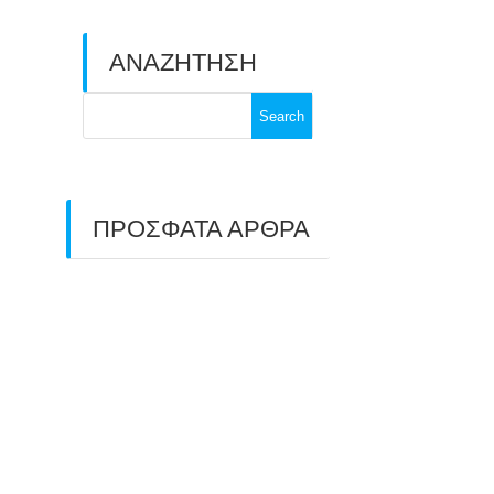
ΑΝΑΖΗΤΗΣΗ
Search
for:
ΠΡΟΣΦΑΤΑ ΑΡΘΡΑ
ΑΣΤ ΑΒΑΡΙΣ |
ΑΠΟΛΟΓΙΣΜΟΣ
ΠΡΩΤΑΘΛΗΜΑΤΩΝ
ΑΝΟΙΧΤΟΥ ΧΩΡΟΥ &
ΚΥΠΕΛΛΟΥ 2026
11/07/2026
ΠΑΝΕΛΛΑΔΙΚΟΣ ΑΓΩΝΑΣ
ΤΟΞΟΒΟΛΙΑΣ ΣΤΗ