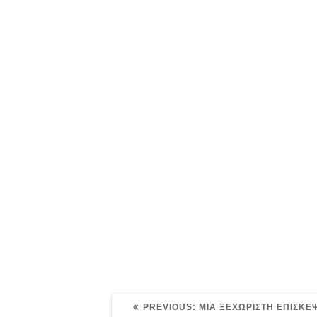
Post
For
navigation
ava
PREVIOUS
PREVIOUS:
ΜΙΑ ΞΕΧΩΡΙΣΤΗ ΕΠΙΣΚΕ