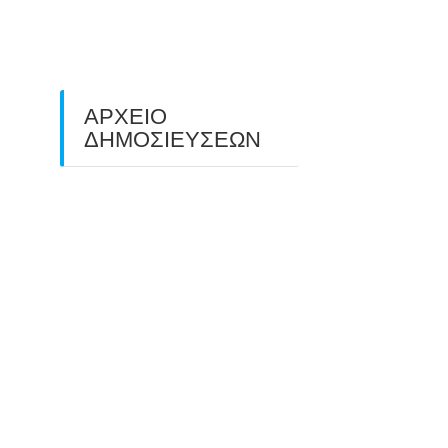
ΠΕΔΙΟΥ (FIELD ARCHERY)
ΠΛΗΣΙΑΖΕΙ…
22/09/2025
ΑΡΧΕΙΟ
ΔΗΜΟΣΙΕΥΣΕΩΝ
July 2026
(1)
June 2026
(1)
May 2026
(1)
April 2026
(1)
March 2026
(1)
February 2026
(1)
November 2025
(1)