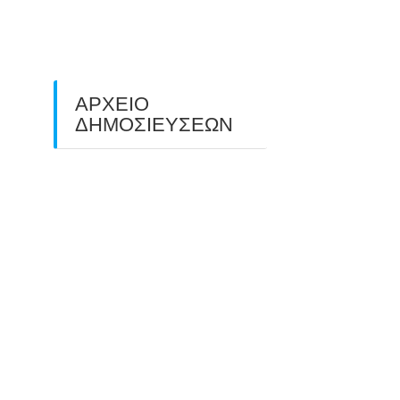
ΠΕΔΙΟΥ (FIELD ARCHERY)
ΠΛΗΣΙΑΖΕΙ…
22/09/2025
ΑΡΧΕΙΟ
ΔΗΜΟΣΙΕΥΣΕΩΝ
July 2026
(1)
June 2026
(1)
May 2026
(1)
April 2026
(1)
March 2026
(1)
February 2026
(1)
November 2025
(1)