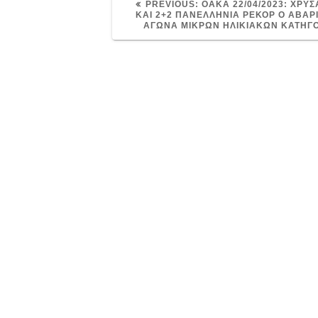
PREVIOUS
PREVIOUS:
OAKA 22/04/2023: ΧΡΥ
POST:
ΚΑΙ 2+2 ΠΑΝΕΛΛΗΝΙΑ ΡΕΚΟΡ Ο ΑΒΑΡ
ΑΓΩΝΑ ΜΙΚΡΩΝ ΗΛΙΚΙΑΚΩΝ ΚΑΤΗΓ