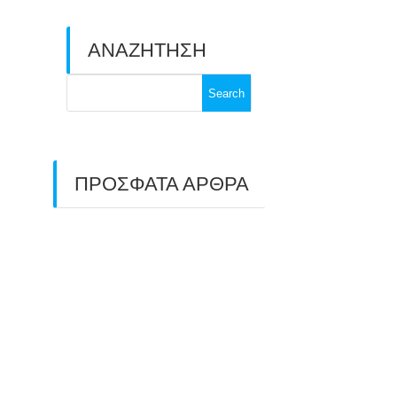
ΑΝΑΖΗΤΗΣΗ
Search
for:
ΠΡΟΣΦΑΤΑ ΑΡΘΡΑ
ΑΣΤ ΑΒΑΡΙΣ |
ΑΠΟΛΟΓΙΣΜΟΣ
ΠΡΩΤΑΘΛΗΜΑΤΩΝ
ΑΝΟΙΧΤΟΥ ΧΩΡΟΥ &
ΚΥΠΕΛΛΟΥ 2026
11/07/2026
ΠΑΝΕΛΛΑΔΙΚΟΣ ΑΓΩΝΑΣ
ΤΟΞΟΒΟΛΙΑΣ ΣΤΗ