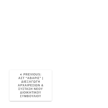
IMG_9342
Post
avaris
03/06/2021
0
navigation
PREVIOUS
PREVIOUS:
POST:
ΑΣΤ “ΑΒΑΡΙΣ” |
ΔΙΕΞΑΓΩΓΗ
ΑΡΧΑΙΡΕΣΙΩΝ &
ΣΥΣΤΑΣΗ ΝΕΟΥ
ΔΙΟΙΚΗΤΙΚΟΥ
ΣΥΜΒΟΥΛΙΟΥ