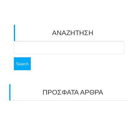
ΑΝΑΖΗΤΗΣΗ
Search
for:
ΠΡΟΣΦΑΤΑ ΑΡΘΡΑ
ΑΣΤ ΑΒΑΡΙΣ | ΑΠΟΛΟΓΙΣΜΟΣ
ΠΡΩΤΑΘΛΗΜΑΤΩΝ ΑΝΟΙΧΤΟΥ ΧΩΡΟΥ &
ΚΥΠΕΛΛΟΥ 2026
11/07/2026
ΠΑΝΕΛΛΑΔΙΚΟΣ ΑΓΩΝΑΣ ΤΟΞΟΒΟΛΙΑΣ ΣΤΗ