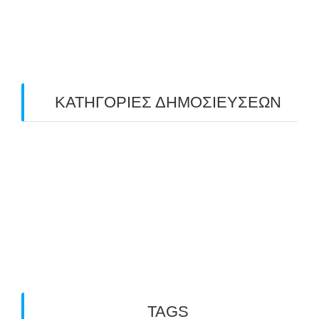
March 2019
(4)
February 2019
(1)
ΚΑΤΗΓΟΡΙΕΣ ΔΗΜΟΣΙΕΥΣΕΩΝ
Uncategorized
(2)
ΑΝΑΚΟΙΝΩΣΕΙΣ "ΑΒΑΡΙΣ"
(104)
ΑΠΟΤΕΛΕΣΜΑΤΑ ΑΓΩΝΩΝ ΤΟΞΟΒΟΛΙΑΣ
(98)
ΕΙΔΗΣΕΙΣ ΤΟΞΟΒΟΛΙΑΣ
(80)
ΠΡΟΣΕΧΕΙΣ ΔΙΟΡΓΑΝΩΣΕΙΣ
(10)
TAGS