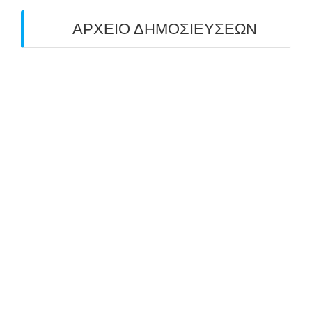
ΑΡΧΕΙΟ ΔΗΜΟΣΙΕΥΣΕΩΝ
July 2026
(1)
June 2026
(1)
May 2026
(1)
April 2026
(1)
March 2026
(1)
February 2026
(1)
November 2025
(1)
October 2025
(2)
September 2025
(1)
July 2025
(1)