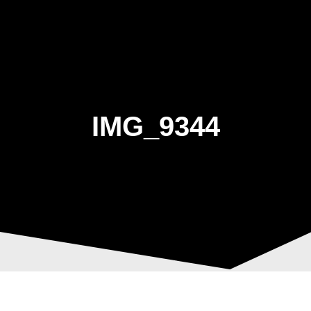
Skip
to
content
IMG_9344