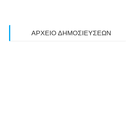
ΠΛΗΣΙΑΖΕΙ…
22/09/2025
ΑΡΧΕΙΟ ΔΗΜΟΣΙΕΥΣΕΩΝ
July 2026
(1)
June 2026
(1)
May 2026
(1)
April 2026
(1)
March 2026
(1)
February 2026
(1)
November 2025
(1)
October 2025
(2)