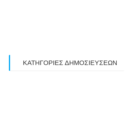
May 2019
(4)
April 2019
(4)
March 2019
(4)
February 2019
(1)
ΚΑΤΗΓΟΡΙΕΣ ΔΗΜΟΣΙΕΥΣΕΩΝ
Uncategorized
(2)
ΑΝΑΚΟΙΝΩΣΕΙΣ "ΑΒΑΡΙΣ"
(104)
ΑΠΟΤΕΛΕΣΜΑΤΑ ΑΓΩΝΩΝ ΤΟΞΟΒΟΛΙΑΣ
(98)
ΕΙΔΗΣΕΙΣ ΤΟΞΟΒΟΛΙΑΣ
(80)
ΠΡΟΣΕΧΕΙΣ ΔΙΟΡΓΑΝΩΣΕΙΣ
(10)