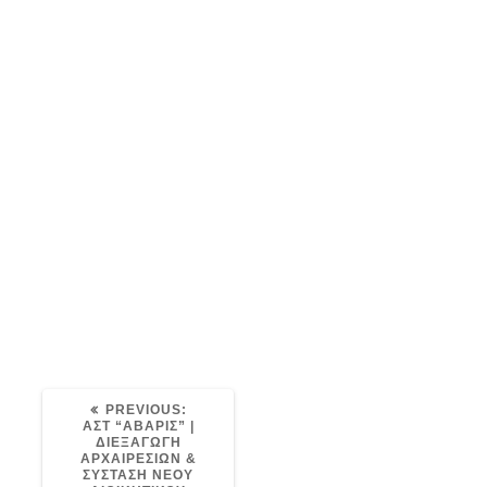
IMG_9344
Post
avaris
03/06/2021
0
navigation
PREVIOUS
PREVIOUS:
POST:
ΑΣΤ “ΑΒΑΡΙΣ” |
ΔΙΕΞΑΓΩΓΗ
ΑΡΧΑΙΡΕΣΙΩΝ &
ΣΥΣΤΑΣΗ ΝΕΟΥ