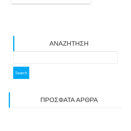
ΑΝΑΖΗΤΗΣΗ
Search
for:
ΠΡΟΣΦΑΤΑ ΑΡΘΡΑ
ΑΣΤ ΑΒΑΡΙΣ | ΑΠΟΛΟΓΙΣΜΟΣ
ΠΡΩΤΑΘΛΗΜΑΤΩΝ ΑΝΟΙΧΤΟΥ ΧΩΡΟΥ &
ΚΥΠΕΛΛΟΥ 2026
11/07/2026