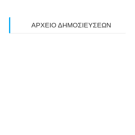
ΑΡΧΕΙΟ ΔΗΜΟΣΙΕΥΣΕΩΝ
July 2026
(1)
June 2026
(1)
May 2026
(1)
April 2026
(1)
March 2026
(1)
February 2026
(1)
November 2025
(1)
October 2025
(2)
September 2025
(1)