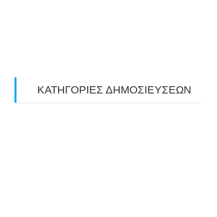
April 2019
(4)
March 2019
(4)
February 2019
(1)
ΚΑΤΗΓΟΡΙΕΣ ΔΗΜΟΣΙΕΥΣΕΩΝ
Uncategorized
(2)
ΑΝΑΚΟΙΝΩΣΕΙΣ "ΑΒΑΡΙΣ"
(104)
ΑΠΟΤΕΛΕΣΜΑΤΑ ΑΓΩΝΩΝ ΤΟΞΟΒΟΛΙΑΣ
(98)
ΕΙΔΗΣΕΙΣ ΤΟΞΟΒΟΛΙΑΣ
(80)
ΠΡΟΣΕΧΕΙΣ ΔΙΟΡΓΑΝΩΣΕΙΣ
(10)