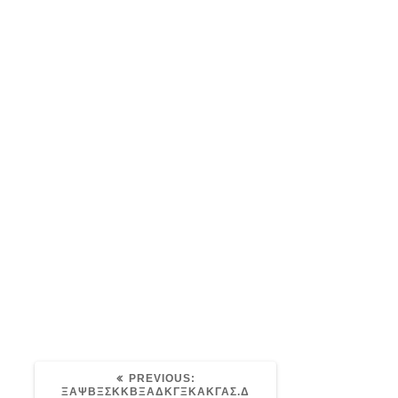
ΞΑΨΒΞΣΚΚΒΞΑΔΚ
Post
ΓΞΚΑΚΓΑΣ.Δ
navigation
avaris
18/07/2021
0
PREVIOUS
PREVIOUS:
POST:
ΞΑΨΒΞΣΚΚΒΞΑΔΚΓΞΚΑΚΓΑΣ.Δ