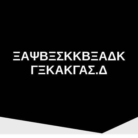
Skip
to
content
ΞΑΨΒΞΣΚΚΒΞΑΔΚ
ΓΞΚΑΚΓΑΣ.Δ