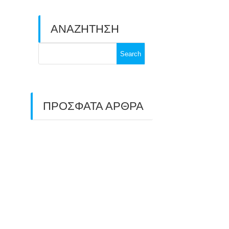
ΑΝΑΖΗΤΗΣΗ
Search
for:
ΠΡΟΣΦΑΤΑ ΑΡΘΡΑ
ΑΣΤ ΑΒΑΡΙΣ |
ΑΠΟΛΟΓΙΣΜΟΣ
ΠΡΩΤΑΘΛΗΜΑΤΩΝ
ΑΝΟΙΧΤΟΥ ΧΩΡΟΥ &
ΚΥΠΕΛΛΟΥ 2026
11/07/2026
ΠΑΝΕΛΛΑΔΙΚΟΣ ΑΓΩΝΑΣ
ΤΟΞΟΒΟΛΙΑΣ ΣΤΗ