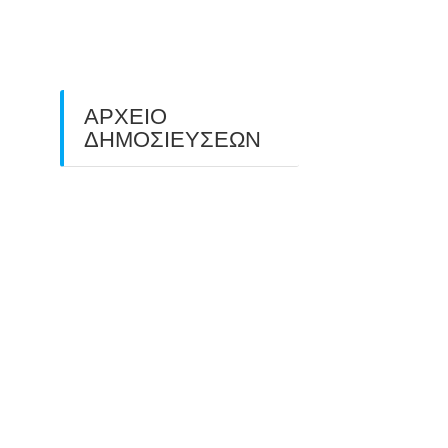
ΠΕΔΙΟΥ (FIELD ARCHERY)
ΠΛΗΣΙΑΖΕΙ…
22/09/2025
ΑΡΧΕΙΟ
ΔΗΜΟΣΙΕΥΣΕΩΝ
July 2026
(1)
June 2026
(1)
May 2026
(1)
April 2026
(1)
March 2026
(1)
February 2026
(1)
November 2025
(1)