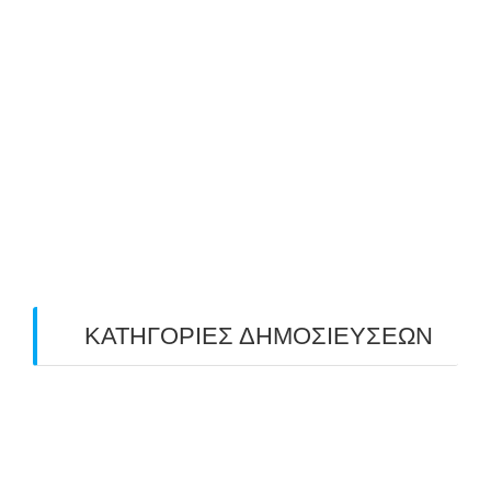
July 2019
(4)
June 2019
(2)
May 2019
(4)
April 2019
(4)
March 2019
(4)
February 2019
(1)
ΚΑΤΗΓΟΡΙΕΣ ΔΗΜΟΣΙΕΥΣΕΩΝ
Uncategorized
(2)
ΑΝΑΚΟΙΝΩΣΕΙΣ "ΑΒΑΡΙΣ"
(104)
ΑΠΟΤΕΛΕΣΜΑΤΑ ΑΓΩΝΩΝ ΤΟΞΟΒΟΛΙΑΣ
(98)