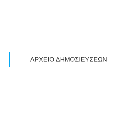
ΠΕΔΙΟΥ (FIELD) ΣΤΟΝ ΚΟΡΥΔΑΛΛΟ –
ΑΠΟΤΕΛΕΣΜΑΤΑ (19/10/2025)
24/10/2025
O ΤΡΙΤΟΣ ΠΑΝΕΛΛΑΔΙΚΟΣ ΑΓΩΝΑΣ
ΤΟΞΟΒΟΛΙΑΣ ΠΕΔΙΟΥ (FIELD ARCHERY)
ΠΛΗΣΙΑΖΕΙ…
22/09/2025
ΑΡΧΕΙΟ ΔΗΜΟΣΙΕΥΣΕΩΝ
July 2026
(1)
June 2026
(1)
May 2026
(1)
April 2026
(1)
March 2026
(1)
February 2026
(1)