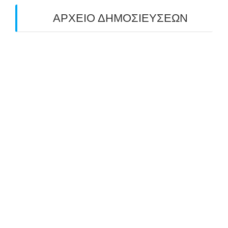
ΑΡΧΕΙΟ ΔΗΜΟΣΙΕΥΣΕΩΝ
July 2026
(1)
June 2026
(1)
May 2026
(1)
April 2026
(1)
March 2026
(1)
February 2026
(1)
November 2025
(1)
October 2025
(2)
September 2025
(1)
July 2025
(1)