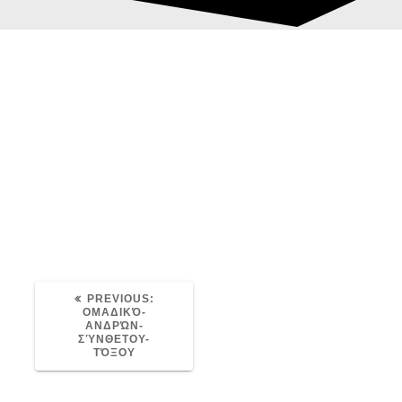
Ομαδικό-Ανδρών-
Post
Σύνθετου-Τόξου
navigation
avaris
18/07/2021
0
Ομαδικό-Ανδρών-Σύνθετου-Τόξου
PREVIOUS
PREVIOUS:
POST:
ΟΜΑΔΙΚΌ-
ΑΝΔΡΏΝ-
ΣΎΝΘΕΤΟΥ-
ΤΌΞΟΥ