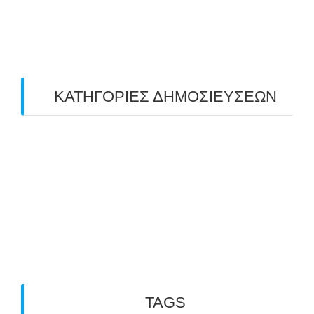
March 2019
(4)
February 2019
(1)
ΚΑΤΗΓΟΡΙΕΣ ΔΗΜΟΣΙΕΥΣΕΩΝ
Uncategorized
(2)
ΑΝΑΚΟΙΝΩΣΕΙΣ "ΑΒΑΡΙΣ"
(104)
ΑΠΟΤΕΛΕΣΜΑΤΑ ΑΓΩΝΩΝ ΤΟΞΟΒΟΛΙΑΣ
(98)
ΕΙΔΗΣΕΙΣ ΤΟΞΟΒΟΛΙΑΣ
(80)
ΠΡΟΣΕΧΕΙΣ ΔΙΟΡΓΑΝΩΣΕΙΣ
(10)
TAGS