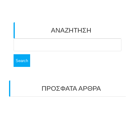
ΑΝΑΖΗΤΗΣΗ
Search
for:
ΠΡΟΣΦΑΤΑ ΑΡΘΡΑ
ΑΣΤ ΑΒΑΡΙΣ | ΑΠΟΛΟΓΙΣΜΟΣ
ΠΡΩΤΑΘΛΗΜΑΤΩΝ ΑΝΟΙΧΤΟΥ ΧΩΡΟΥ &
ΚΥΠΕΛΛΟΥ 2026
11/07/2026
ΠΑΝΕΛΛΑΔΙΚΟΣ ΑΓΩΝΑΣ ΤΟΞΟΒΟΛΙΑΣ ΣΤΗ