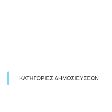
July 2019
(4)
June 2019
(2)
May 2019
(4)
April 2019
(4)
March 2019
(4)
February 2019
(1)
ΚΑΤΗΓΟΡΙΕΣ ΔΗΜΟΣΙΕΥΣΕΩΝ
Uncategorized
(2)
ΑΝΑΚΟΙΝΩΣΕΙΣ "ΑΒΑΡΙΣ"
(104)
ΑΠΟΤΕΛΕΣΜΑΤΑ ΑΓΩΝΩΝ ΤΟΞΟΒΟΛΙΑΣ
(98)