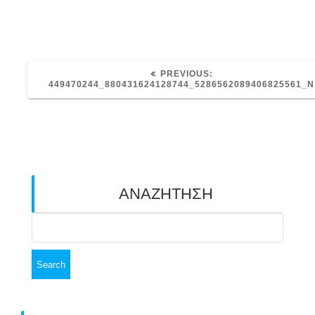
PREVIOUS
PREVIOUS:
POST:
449470244_880431624128744_5286562089406825561_N
ΑΝΑΖΗΤΗΣΗ
Search
for: