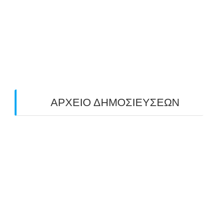
ΠΕΔΙΟΥ (FIELD) ΣΤΟΝ ΚΟΡΥΔΑΛΛΟ –
ΑΠΟΤΕΛΕΣΜΑΤΑ (19/10/2025)
24/10/2025
O ΤΡΙΤΟΣ ΠΑΝΕΛΛΑΔΙΚΟΣ ΑΓΩΝΑΣ
ΤΟΞΟΒΟΛΙΑΣ ΠΕΔΙΟΥ (FIELD ARCHERY)
ΠΛΗΣΙΑΖΕΙ…
22/09/2025
ΑΡΧΕΙΟ ΔΗΜΟΣΙΕΥΣΕΩΝ
July 2026
(1)
June 2026
(1)
May 2026
(1)
April 2026
(1)
March 2026
(1)