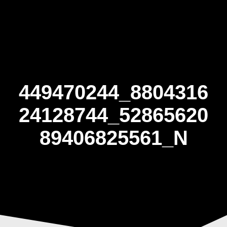
Skip
to
content
449470244_8804316
24128744_52865620
89406825561_N