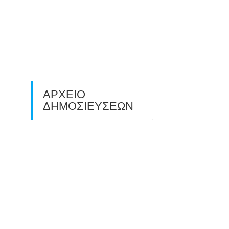
O ΤΡΙΤΟΣ ΠΑΝΕΛΛΑΔΙΚΟΣ
ΑΓΩΝΑΣ ΤΟΞΟΒΟΛΙΑΣ
ΠΕΔΙΟΥ (FIELD ARCHERY)
ΠΛΗΣΙΑΖΕΙ…
22/09/2025
ΑΡΧΕΙΟ
ΔΗΜΟΣΙΕΥΣΕΩΝ
July 2026
(1)
June 2026
(1)
May 2026
(1)
April 2026
(1)
March 2026
(1)