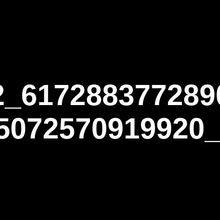
ΑΡΧΙΚΗ
Η ΤΟΞΟΒΟΛΙΑ
ΑΣΤ Α
2_617288377289
5072570919920