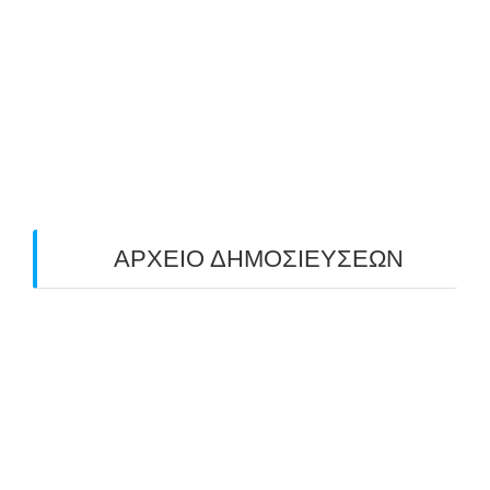
ΠΑΝΕΛΛΑΔΙΚΟΣ ΑΓΩΝΑΣ ΤΟΞΟΒΟΛΙΑΣ
ΠΕΔΙΟΥ (FIELD) ΣΤΟΝ ΚΟΡΥΔΑΛΛΟ –
ΑΠΟΤΕΛΕΣΜΑΤΑ (19/10/2025)
24/10/2025
O ΤΡΙΤΟΣ ΠΑΝΕΛΛΑΔΙΚΟΣ ΑΓΩΝΑΣ
ΤΟΞΟΒΟΛΙΑΣ ΠΕΔΙΟΥ (FIELD ARCHERY)
ΠΛΗΣΙΑΖΕΙ…
22/09/2025
ΑΡΧΕΙΟ ΔΗΜΟΣΙΕΥΣΕΩΝ
July 2026
(1)
June 2026
(1)
May 2026
(1)
April 2026
(1)
March 2026
(1)