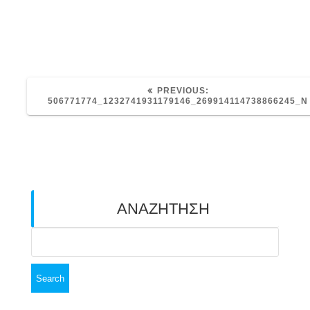
PREVIOUS
PREVIOUS:
POST:
506771774_1232741931179146_269914114738866245_N
ΑΝΑΖΗΤΗΣΗ
Search
for: