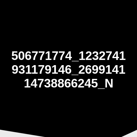
Skip
to
content
506771774_1232741
931179146_2699141
14738866245_N