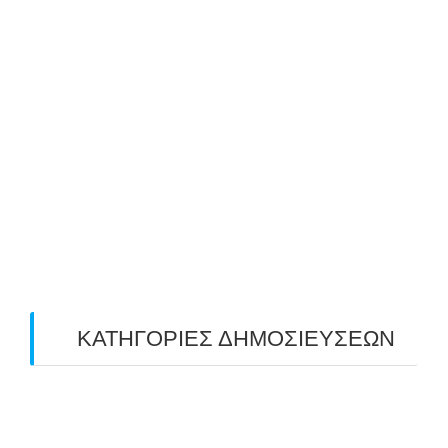
August 2019
(2)
July 2019
(4)
June 2019
(2)
May 2019
(4)
April 2019
(4)
March 2019
(4)
February 2019
(1)
ΚΑΤΗΓΟΡΙΕΣ ΔΗΜΟΣΙΕΥΣΕΩΝ
Uncategorized
(2)
ΑΝΑΚΟΙΝΩΣΕΙΣ "ΑΒΑΡΙΣ"
(104)