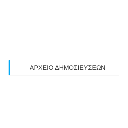
ΠΑΝΕΛΛΑΔΙΚΟΣ ΑΓΩΝΑΣ ΤΟΞΟΒΟΛΙΑΣ
ΠΕΔΙΟΥ (FIELD) ΣΤΟΝ ΚΟΡΥΔΑΛΛΟ –
ΑΠΟΤΕΛΕΣΜΑΤΑ (19/10/2025)
24/10/2025
O ΤΡΙΤΟΣ ΠΑΝΕΛΛΑΔΙΚΟΣ ΑΓΩΝΑΣ
ΤΟΞΟΒΟΛΙΑΣ ΠΕΔΙΟΥ (FIELD ARCHERY)
ΠΛΗΣΙΑΖΕΙ…
22/09/2025
ΑΡΧΕΙΟ ΔΗΜΟΣΙΕΥΣΕΩΝ
July 2026
(1)
June 2026
(1)
May 2026
(1)
April 2026
(1)
March 2026
(1)