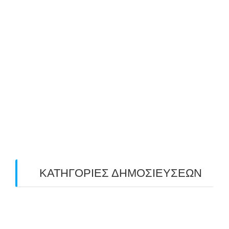
August 2019
(2)
July 2019
(4)
June 2019
(2)
May 2019
(4)
April 2019
(4)
March 2019
(4)
February 2019
(1)
ΚΑΤΗΓΟΡΙΕΣ ΔΗΜΟΣΙΕΥΣΕΩΝ
Uncategorized
(2)
ΑΝΑΚΟΙΝΩΣΕΙΣ "ΑΒΑΡΙΣ"
(104)