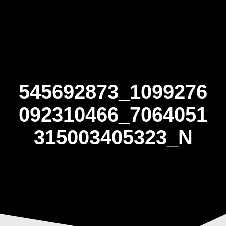
Skip
to
content
545692873_1099276
092310466_7064051
315003405323_N