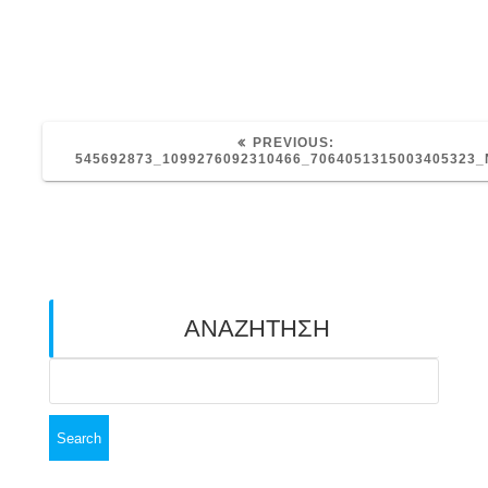
PREVIOUS
PREVIOUS:
POST:
545692873_1099276092310466_7064051315003405323_
ΑΝΑΖΗΤΗΣΗ
Search
for: