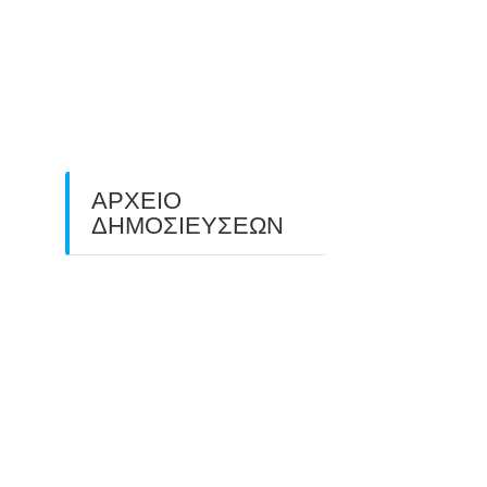
O ΤΡΙΤΟΣ ΠΑΝΕΛΛΑΔΙΚΟΣ
ΑΓΩΝΑΣ ΤΟΞΟΒΟΛΙΑΣ
ΠΕΔΙΟΥ (FIELD ARCHERY)
ΠΛΗΣΙΑΖΕΙ…
22/09/2025
ΑΡΧΕΙΟ
ΔΗΜΟΣΙΕΥΣΕΩΝ
July 2026
(1)
June 2026
(1)
May 2026
(1)
April 2026
(1)
March 2026
(1)