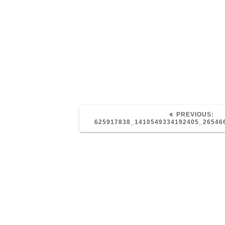
PR
PREVIOUS:
PO
625917838_1410549334192405_26546