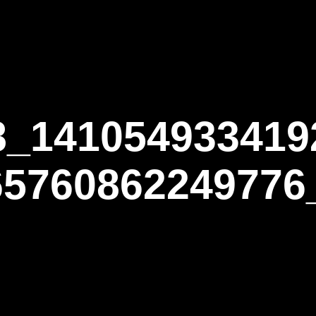
ΑΡΧΙΚΗ
Η ΤΟΞΟΒΟΛΙΑ
ΑΣΤ Α
8_141054933419
65760862249776