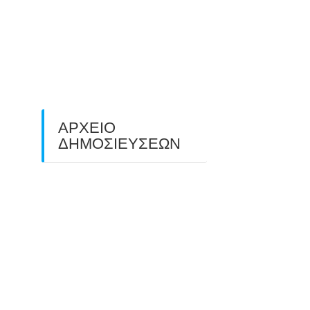
O ΤΡΙΤΟΣ ΠΑΝΕΛΛΑΔΙΚΟΣ
ΑΓΩΝΑΣ ΤΟΞΟΒΟΛΙΑΣ
ΠΕΔΙΟΥ (FIELD ARCHERY)
ΠΛΗΣΙΑΖΕΙ…
22/09/2025
ΑΡΧΕΙΟ
ΔΗΜΟΣΙΕΥΣΕΩΝ
July 2026
(1)
June 2026
(1)
May 2026
(1)
April 2026
(1)
March 2026
(1)