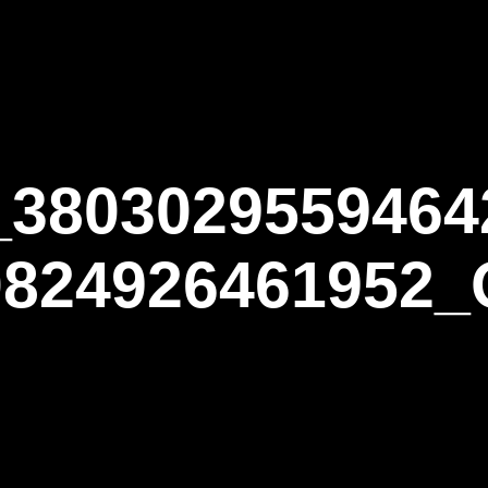
ΑΡΧΙΚΗ
Η ΤΟΞΟΒΟΛΙΑ
ΑΣΤ Α
_3803029559464
0824926461952_