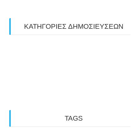
ΚΑΤΗΓΟΡΙΕΣ ΔΗΜΟΣΙΕΥΣΕΩΝ
Uncategorized
(2)
ΑΝΑΚΟΙΝΩΣΕΙΣ "ΑΒΑΡΙΣ"
(104)
ΑΠΟΤΕΛΕΣΜΑΤΑ ΑΓΩΝΩΝ ΤΟΞΟΒΟΛΙΑΣ
(98)
ΕΙΔΗΣΕΙΣ ΤΟΞΟΒΟΛΙΑΣ
(80)
ΠΡΟΣΕΧΕΙΣ ΔΙΟΡΓΑΝΩΣΕΙΣ
(10)
TAGS
3D ARCHERY
ARKTOS
GO PHYSIO LABORATORY