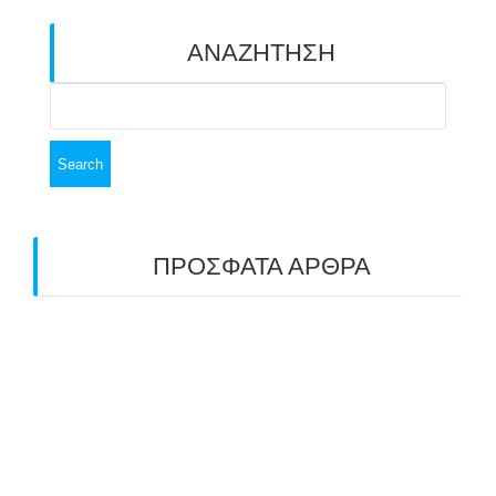
ΑΝΑΖΗΤΗΣΗ
Search
for:
ΠΡΟΣΦΑΤΑ ΑΡΘΡΑ
ΑΣΤ ΑΒΑΡΙΣ | ΑΠΟΛΟΓΙΣΜΟΣ
ΠΡΩΤΑΘΛΗΜΑΤΩΝ ΑΝΟΙΧΤΟΥ ΧΩΡΟΥ &
ΚΥΠΕΛΛΟΥ 2026
11/07/2026
ΠΑΝΕΛΛΑΔΙΚΟΣ ΑΓΩΝΑΣ ΤΟΞΟΒΟΛΙΑΣ ΣΤΗ
ΝΙΚΑΙΑ 6-7 ΙΟΥΝΙΟΥ 2026: ΤΟ ΕΤΗΣΙΟ
ΡΑΝΤΕΒΟΥ ΠΟΥ ΕΓΙΝΕ ΘΕΣΜΟΣ
22/06/2026