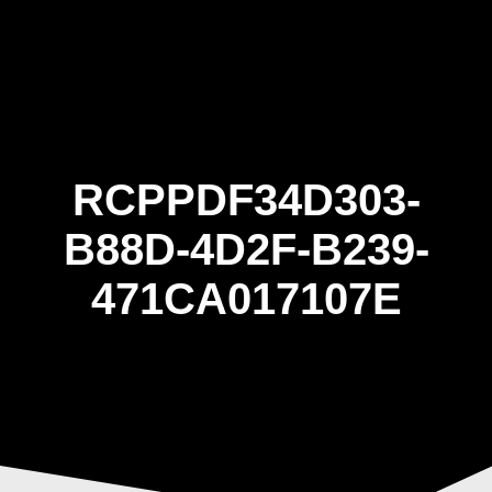
Skip
to
content
RCPPDF34D303-
B88D-4D2F-B239-
471CA017107E