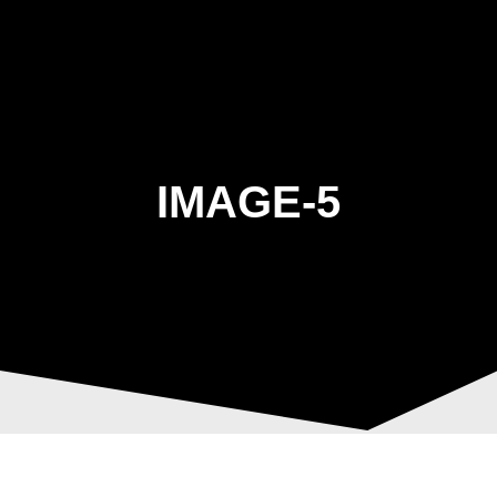
Skip
to
content
IMAGE-5