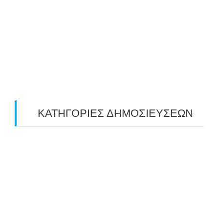
May 2019
(4)
April 2019
(4)
March 2019
(4)
February 2019
(1)
ΚΑΤΗΓΟΡΙΕΣ ΔΗΜΟΣΙΕΥΣΕΩΝ
Uncategorized
(2)
ΑΝΑΚΟΙΝΩΣΕΙΣ "ΑΒΑΡΙΣ"
(104)
ΑΠΟΤΕΛΕΣΜΑΤΑ ΑΓΩΝΩΝ ΤΟΞΟΒΟΛΙΑΣ
(98)
ΕΙΔΗΣΕΙΣ ΤΟΞΟΒΟΛΙΑΣ
(80)
ΠΡΟΣΕΧΕΙΣ ΔΙΟΡΓΑΝΩΣΕΙΣ
(10)