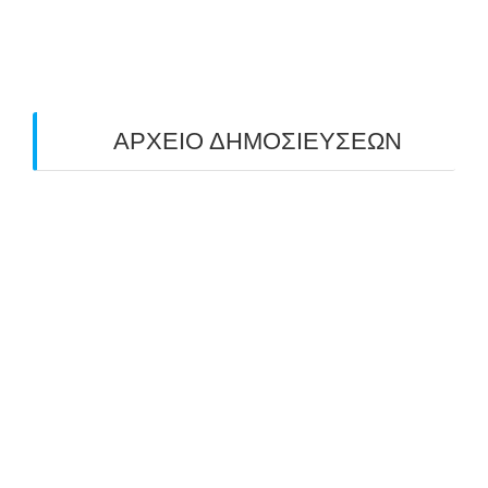
ΤΟΞΟΒΟΛΙΑΣ ΠΕΔΙΟΥ (FIELD ARCHERY)
ΠΛΗΣΙΑΖΕΙ…
22/09/2025
ΑΡΧΕΙΟ ΔΗΜΟΣΙΕΥΣΕΩΝ
July 2026
(1)
June 2026
(1)
May 2026
(1)
April 2026
(1)
March 2026
(1)
February 2026
(1)
November 2025
(1)