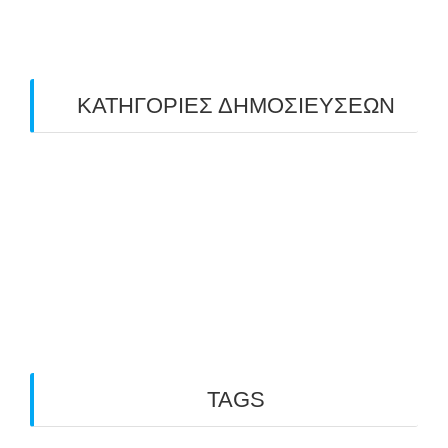
February 2019
(1)
ΚΑΤΗΓΟΡΙΕΣ ΔΗΜΟΣΙΕΥΣΕΩΝ
Uncategorized
(2)
ΑΝΑΚΟΙΝΩΣΕΙΣ "ΑΒΑΡΙΣ"
(104)
ΑΠΟΤΕΛΕΣΜΑΤΑ ΑΓΩΝΩΝ ΤΟΞΟΒΟΛΙΑΣ
(98)
ΕΙΔΗΣΕΙΣ ΤΟΞΟΒΟΛΙΑΣ
(80)
ΠΡΟΣΕΧΕΙΣ ΔΙΟΡΓΑΝΩΣΕΙΣ
(10)
TAGS
3D ARCHERY
ARKTOS
GO PHYSIO LABORATORY