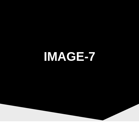
Skip
to
content
IMAGE-7