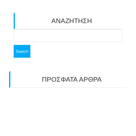
ΑΝΑΖΗΤΗΣΗ
Search
for:
ΠΡΟΣΦΑΤΑ ΑΡΘΡΑ
ΑΣΤ ΑΒΑΡΙΣ | ΑΠΟΛΟΓΙΣΜΟΣ
ΠΡΩΤΑΘΛΗΜΑΤΩΝ ΑΝΟΙΧΤΟΥ ΧΩΡΟΥ &
ΚΥΠΕΛΛΟΥ 2026
11/07/2026
ΠΑΝΕΛΛΑΔΙΚΟΣ ΑΓΩΝΑΣ ΤΟΞΟΒΟΛΙΑΣ ΣΤΗ
ΝΙΚΑΙΑ 6-7 ΙΟΥΝΙΟΥ 2026: ΤΟ ΕΤΗΣΙΟ
ΡΑΝΤΕΒΟΥ ΠΟΥ ΕΓΙΝΕ ΘΕΣΜΟΣ
22/06/2026