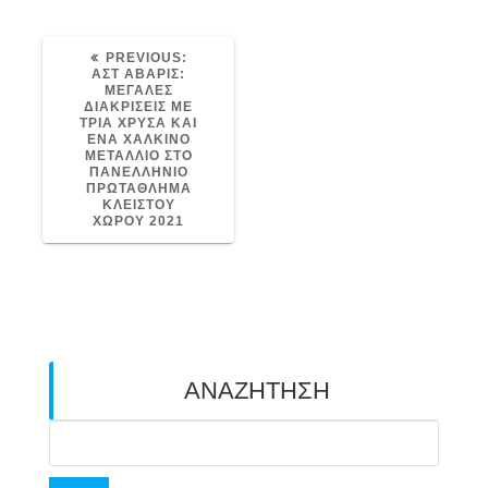
PREVIOUS
PREVIOUS:
POST:
ΑΣΤ ΑΒΑΡΙΣ:
ΜΕΓΑΛΕΣ
ΔΙΑΚΡΙΣΕΙΣ ΜΕ
ΤΡΙΑ ΧΡΥΣΑ ΚΑΙ
ΕΝΑ ΧΑΛΚΙΝΟ
ΜΕΤΑΛΛΙΟ ΣΤΟ
ΠΑΝΕΛΛΗΝΙΟ
ΠΡΩΤΑΘΛΗΜΑ
ΚΛΕΙΣΤΟΥ
ΧΩΡΟΥ 2021
ΑΝΑΖΗΤΗΣΗ
Search
for: