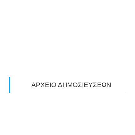
ΜΕ ΜΕΓΑΛΗ ΣΥΜΜΕΤΟΧΗ & ΑΠΟΛΥΤΗ
ΕΠΙΤΥΧΙΑ ΟΛΟΚΛΗΡΩΘΗΚΕ Ο 3-ΟΣ
ΠΑΝΕΛΛΑΔΙΚΟΣ ΑΓΩΝΑΣ ΤΟΞΟΒΟΛΙΑΣ
ΠΕΔΙΟΥ (FIELD) ΣΤΟΝ ΚΟΡΥΔΑΛΛΟ –
ΑΠΟΤΕΛΕΣΜΑΤΑ (19/10/2025)
24/10/2025
O ΤΡΙΤΟΣ ΠΑΝΕΛΛΑΔΙΚΟΣ ΑΓΩΝΑΣ
ΤΟΞΟΒΟΛΙΑΣ ΠΕΔΙΟΥ (FIELD ARCHERY)
ΠΛΗΣΙΑΖΕΙ…
22/09/2025
ΑΡΧΕΙΟ ΔΗΜΟΣΙΕΥΣΕΩΝ
July 2026
(1)
June 2026
(1)
May 2026
(1)
April 2026
(1)