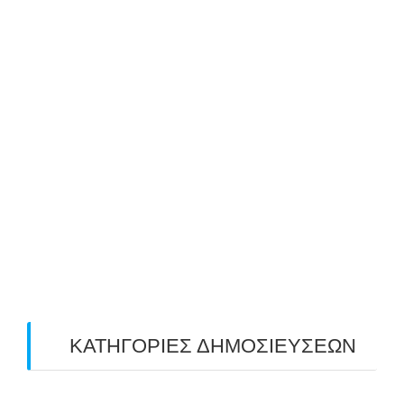
September 2019
(1)
August 2019
(2)
July 2019
(4)
June 2019
(2)
May 2019
(4)
April 2019
(4)
March 2019
(4)
February 2019
(1)
ΚΑΤΗΓΟΡΙΕΣ ΔΗΜΟΣΙΕΥΣΕΩΝ
Uncategorized
(2)