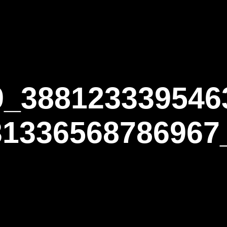
ΑΡΧΙΚΗ
Η ΤΟΞΟΒΟΛΙΑ
ΑΣΤ Α
9_388123339546
31336568786967