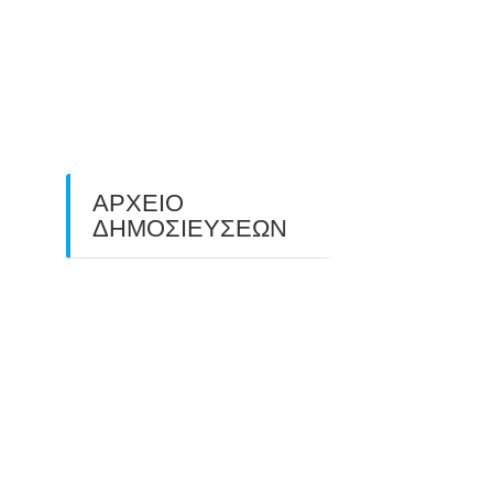
O ΤΡΙΤΟΣ ΠΑΝΕΛΛΑΔΙΚΟΣ
ΑΓΩΝΑΣ ΤΟΞΟΒΟΛΙΑΣ
ΠΕΔΙΟΥ (FIELD ARCHERY)
ΠΛΗΣΙΑΖΕΙ…
22/09/2025
ΑΡΧΕΙΟ
ΔΗΜΟΣΙΕΥΣΕΩΝ
July 2026
(1)
June 2026
(1)
May 2026
(1)
April 2026
(1)
March 2026
(1)