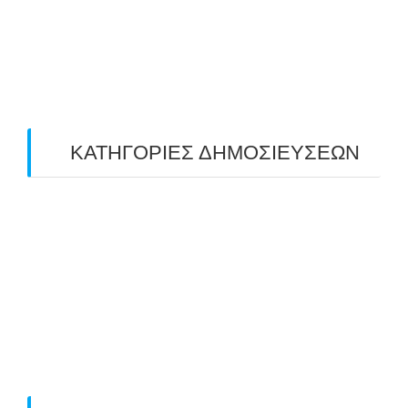
March 2019
(4)
February 2019
(1)
ΚΑΤΗΓΟΡΙΕΣ ΔΗΜΟΣΙΕΥΣΕΩΝ
Uncategorized
(2)
ΑΝΑΚΟΙΝΩΣΕΙΣ "ΑΒΑΡΙΣ"
(104)
ΑΠΟΤΕΛΕΣΜΑΤΑ ΑΓΩΝΩΝ ΤΟΞΟΒΟΛΙΑΣ
(98)
ΕΙΔΗΣΕΙΣ ΤΟΞΟΒΟΛΙΑΣ
(80)
ΠΡΟΣΕΧΕΙΣ ΔΙΟΡΓΑΝΩΣΕΙΣ
(10)