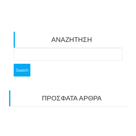
ΑΝΑΖΗΤΗΣΗ
Search
for:
ΠΡΟΣΦΑΤΑ ΑΡΘΡΑ
ΑΣΤ ΑΒΑΡΙΣ | ΑΠΟΛΟΓΙΣΜΟΣ
ΠΡΩΤΑΘΛΗΜΑΤΩΝ ΑΝΟΙΧΤΟΥ ΧΩΡΟΥ &
ΚΥΠΕΛΛΟΥ 2026
11/07/2026