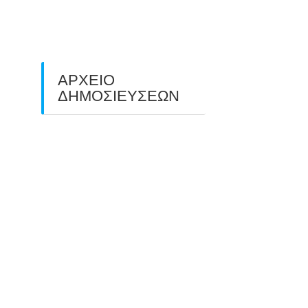
ΠΕΔΙΟΥ (FIELD ARCHERY)
ΠΛΗΣΙΑΖΕΙ…
22/09/2025
ΑΡΧΕΙΟ
ΔΗΜΟΣΙΕΥΣΕΩΝ
July 2026
(1)
June 2026
(1)
May 2026
(1)
April 2026
(1)
March 2026
(1)
February 2026
(1)
November 2025
(1)