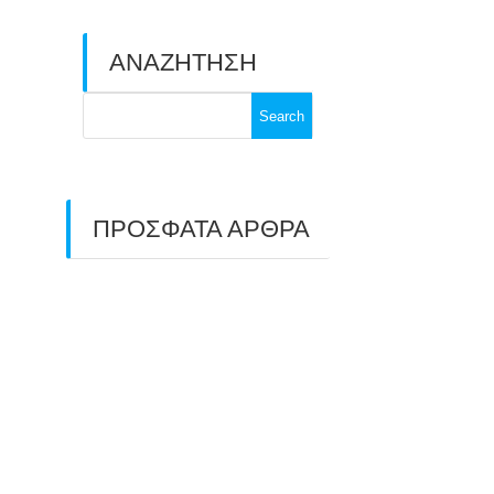
ΑΝΑΖΗΤΗΣΗ
Search
for:
ΠΡΟΣΦΑΤΑ ΑΡΘΡΑ
ΑΣΤ ΑΒΑΡΙΣ |
ΑΠΟΛΟΓΙΣΜΟΣ
ΠΡΩΤΑΘΛΗΜΑΤΩΝ
ΑΝΟΙΧΤΟΥ ΧΩΡΟΥ &
ΚΥΠΕΛΛΟΥ 2026
11/07/2026
ΠΑΝΕΛΛΑΔΙΚΟΣ ΑΓΩΝΑΣ
ΤΟΞΟΒΟΛΙΑΣ ΣΤΗ