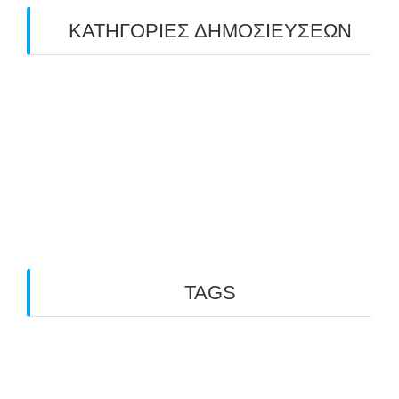
ΚΑΤΗΓΟΡΙΕΣ ΔΗΜΟΣΙΕΥΣΕΩΝ
Uncategorized
(2)
ΑΝΑΚΟΙΝΩΣΕΙΣ "ΑΒΑΡΙΣ"
(104)
ΑΠΟΤΕΛΕΣΜΑΤΑ ΑΓΩΝΩΝ ΤΟΞΟΒΟΛΙΑΣ
(98)
ΕΙΔΗΣΕΙΣ ΤΟΞΟΒΟΛΙΑΣ
(80)
ΠΡΟΣΕΧΕΙΣ ΔΙΟΡΓΑΝΩΣΕΙΣ
(10)
TAGS
3D ARCHERY
ARKTOS
GO PHYSIO LABORATORY
OUTDOOR
INDOOR ARCHERY
ΑΒΑΡΙΣ
ARCHERY
TFG
PARA ARCHERY