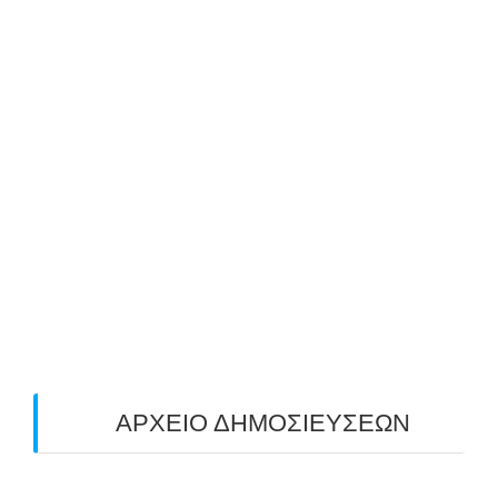
ΑΝΗΛΙΚΩΝ & ΕΝΗΛΙΚΩΝ ΑΠΟ ΤΟΝ ΑΣΤ
ΑΒΑΡΙΣ | ΝΟΕΜΒΡΙΟΣ-ΔΕΚΕΜΒΡΙΟΣ 2025
25/10/2025
ΜΕ ΜΕΓΑΛΗ ΣΥΜΜΕΤΟΧΗ & ΑΠΟΛΥΤΗ
ΕΠΙΤΥΧΙΑ ΟΛΟΚΛΗΡΩΘΗΚΕ Ο 3-ΟΣ
ΠΑΝΕΛΛΑΔΙΚΟΣ ΑΓΩΝΑΣ ΤΟΞΟΒΟΛΙΑΣ
ΠΕΔΙΟΥ (FIELD) ΣΤΟΝ ΚΟΡΥΔΑΛΛΟ –
ΑΠΟΤΕΛΕΣΜΑΤΑ (19/10/2025)
24/10/2025
O ΤΡΙΤΟΣ ΠΑΝΕΛΛΑΔΙΚΟΣ ΑΓΩΝΑΣ
ΤΟΞΟΒΟΛΙΑΣ ΠΕΔΙΟΥ (FIELD ARCHERY)
ΠΛΗΣΙΑΖΕΙ…
22/09/2025
ΑΡΧΕΙΟ ΔΗΜΟΣΙΕΥΣΕΩΝ
July 2026
(1)