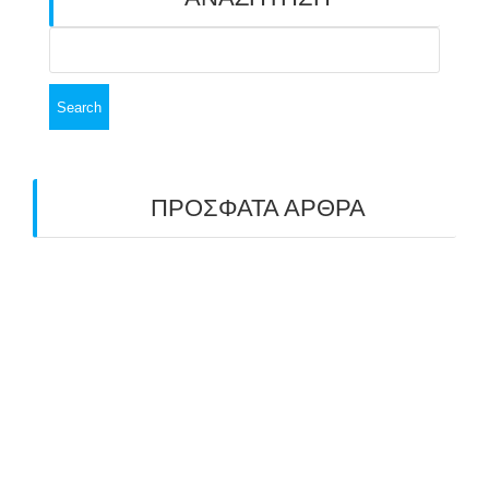
Search
for:
ΠΡΟΣΦΑΤΑ ΑΡΘΡΑ
ΑΣΤ ΑΒΑΡΙΣ | ΑΠΟΛΟΓΙΣΜΟΣ
ΠΡΩΤΑΘΛΗΜΑΤΩΝ ΑΝΟΙΧΤΟΥ ΧΩΡΟΥ &
ΚΥΠΕΛΛΟΥ 2026
11/07/2026
ΠΑΝΕΛΛΑΔΙΚΟΣ ΑΓΩΝΑΣ ΤΟΞΟΒΟΛΙΑΣ ΣΤΗ
ΝΙΚΑΙΑ 6-7 ΙΟΥΝΙΟΥ 2026: ΤΟ ΕΤΗΣΙΟ
ΡΑΝΤΕΒΟΥ ΠΟΥ ΕΓΙΝΕ ΘΕΣΜΟΣ
22/06/2026
ΠΑΝΑΕΛΛΑΔΙΚΟΣ ΑΓΩΝΑΣ ΤΟΞΟΒΟΛΙΑΣ ΣΤΟ
ΓΗΠΕΔΟ ΤΗΣ ΠΡΟΟΔΕΥΤΙΚΗΣ 6 & 7 ΙΟΥΝΙΟΥ