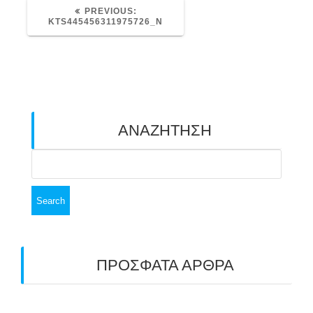
PREVIOUS
PREVIOUS:
POST:
KTS445456311975726_N
ΑΝΑΖΗΤΗΣΗ
Search
for:
ΠΡΟΣΦΑΤΑ ΑΡΘΡΑ
ΑΣΤ ΑΒΑΡΙΣ | ΑΠΟΛΟΓΙΣΜΟΣ