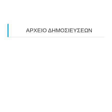
ΤΟΞΟΒΟΛΙΑΣ ΠΕΔΙΟΥ (FIELD ARCHERY)
ΠΛΗΣΙΑΖΕΙ…
22/09/2025
ΑΡΧΕΙΟ ΔΗΜΟΣΙΕΥΣΕΩΝ
July 2026
(1)
June 2026
(1)
May 2026
(1)
April 2026
(1)
March 2026
(1)
February 2026
(1)
November 2025
(1)
October 2025
(2)