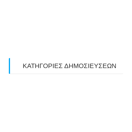
May 2019
(4)
April 2019
(4)
March 2019
(4)
February 2019
(1)
ΚΑΤΗΓΟΡΙΕΣ ΔΗΜΟΣΙΕΥΣΕΩΝ
Uncategorized
(2)
ΑΝΑΚΟΙΝΩΣΕΙΣ "ΑΒΑΡΙΣ"
(104)
ΑΠΟΤΕΛΕΣΜΑΤΑ ΑΓΩΝΩΝ ΤΟΞΟΒΟΛΙΑΣ
(98)
ΕΙΔΗΣΕΙΣ ΤΟΞΟΒΟΛΙΑΣ
(80)
ΠΡΟΣΕΧΕΙΣ ΔΙΟΡΓΑΝΩΣΕΙΣ
(10)