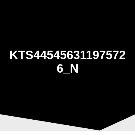
Skip
to
content
KTS44545631197572
6_N