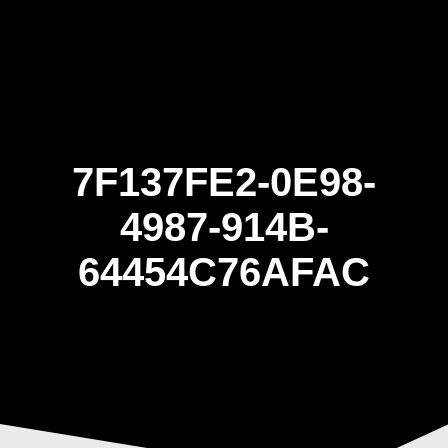
Skip
to
content
7F137FE2-0E98-
4987-914B-
64454C76AFAC