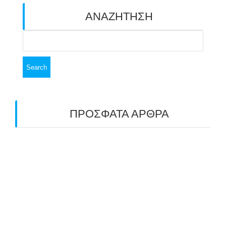
ΑΝΑΖΗΤΗΣΗ
Search
for:
ΠΡΟΣΦΑΤΑ ΑΡΘΡΑ
ΑΣΤ ΑΒΑΡΙΣ | ΑΠΟΛΟΓΙΣΜΟΣ
ΠΡΩΤΑΘΛΗΜΑΤΩΝ ΑΝΟΙΧΤΟΥ ΧΩΡΟΥ &
ΚΥΠΕΛΛΟΥ 2026
11/07/2026
ΠΑΝΕΛΛΑΔΙΚΟΣ ΑΓΩΝΑΣ ΤΟΞΟΒΟΛΙΑΣ ΣΤΗ
ΝΙΚΑΙΑ 6-7 ΙΟΥΝΙΟΥ 2026: ΤΟ ΕΤΗΣΙΟ
ΡΑΝΤΕΒΟΥ ΠΟΥ ΕΓΙΝΕ ΘΕΣΜΟΣ
22/06/2026
ΠΑΝΑΕΛΛΑΔΙΚΟΣ ΑΓΩΝΑΣ ΤΟΞΟΒΟΛΙΑΣ ΣΤΟ