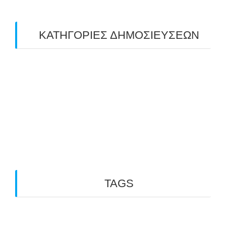
ΚΑΤΗΓΟΡΙΕΣ ΔΗΜΟΣΙΕΥΣΕΩΝ
Uncategorized
(2)
ΑΝΑΚΟΙΝΩΣΕΙΣ "ΑΒΑΡΙΣ"
(104)
ΑΠΟΤΕΛΕΣΜΑΤΑ ΑΓΩΝΩΝ ΤΟΞΟΒΟΛΙΑΣ
(98)
ΕΙΔΗΣΕΙΣ ΤΟΞΟΒΟΛΙΑΣ
(80)
ΠΡΟΣΕΧΕΙΣ ΔΙΟΡΓΑΝΩΣΕΙΣ
(10)
TAGS
3D ARCHERY
ARKTOS
GO PHYSIO LABORATORY
OUTDOOR
INDOOR ARCHERY