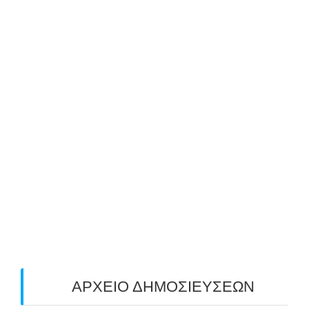
ΝΕΑ ΔΩΡΕΑΝ ΣΕΜΙΝΑΡΙΑ ΤΟΞΟΒΟΛΙΑΣ
ΑΝΗΛΙΚΩΝ & ΕΝΗΛΙΚΩΝ ΑΠΟ ΤΟΝ ΑΣΤ
ΑΒΑΡΙΣ | ΝΟΕΜΒΡΙΟΣ-ΔΕΚΕΜΒΡΙΟΣ 2025
25/10/2025
ΜΕ ΜΕΓΑΛΗ ΣΥΜΜΕΤΟΧΗ & ΑΠΟΛΥΤΗ
ΕΠΙΤΥΧΙΑ ΟΛΟΚΛΗΡΩΘΗΚΕ Ο 3-ΟΣ
ΠΑΝΕΛΛΑΔΙΚΟΣ ΑΓΩΝΑΣ ΤΟΞΟΒΟΛΙΑΣ
ΠΕΔΙΟΥ (FIELD) ΣΤΟΝ ΚΟΡΥΔΑΛΛΟ –
ΑΠΟΤΕΛΕΣΜΑΤΑ (19/10/2025)
24/10/2025
O ΤΡΙΤΟΣ ΠΑΝΕΛΛΑΔΙΚΟΣ ΑΓΩΝΑΣ
ΤΟΞΟΒΟΛΙΑΣ ΠΕΔΙΟΥ (FIELD ARCHERY)
ΠΛΗΣΙΑΖΕΙ…
22/09/2025
ΑΡΧΕΙΟ ΔΗΜΟΣΙΕΥΣΕΩΝ